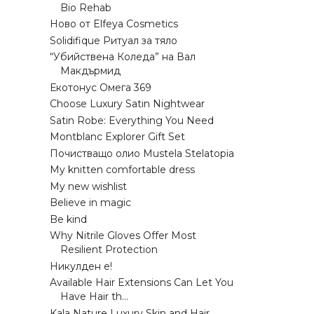
Bio Rehab
Ново от Elfeya Cosmetics
Solidifique Ритуал за тяло
“Убийствена Коледа” на Вал
Макдърмид
Екотонус Омега 369
Choose Luxury Satin Nightwear
Satin Robe: Everything You Need
Montblanc Explorer Gift Set
Почистващо олио Mustela Stelatopia
My knitten comfortable dress
My new wishlist
Believe in magic
Be kind
Why Nitrile Gloves Offer Most
Resilient Protection
Никулден е!
Available Hair Extensions Can Let You
Have Hair th...
Kala Nature Luxury Skin and Hair