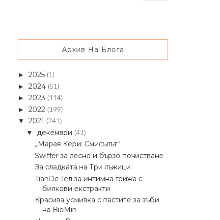
Архив На Блога
2025
(1)
►
2024
(51)
►
2023
(114)
►
2022
(199)
►
2021
(241)
▼
декември
(41)
▼
„Марая Кери: Смисълът“
Swiffer за лесно и бързо почистване
За сладката на Три лъжици
TianDe Гел за интимна грижа с
билкови екстракти
Красива усмивка с пастите за зъби
на BioMin