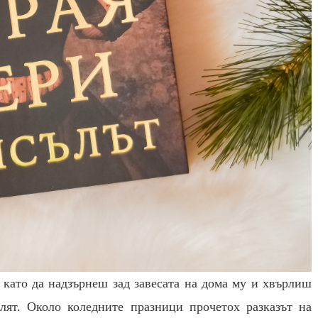
 като да надзърнеш зад завесата на дома му и хвърлиш
олят. Около коледните празници прочетох разказът на