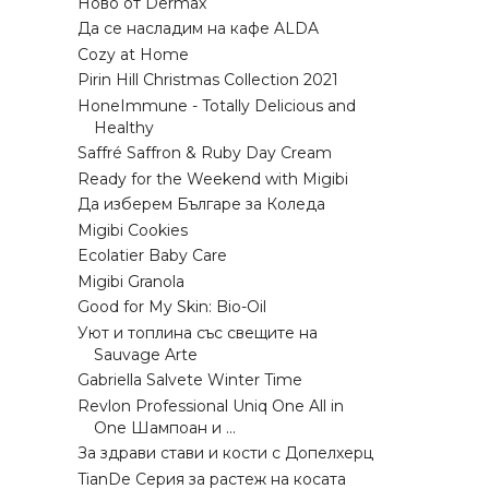
Ново от Dermax
Да се насладим на кафе ALDA
Cozy at Home
Pirin Hill Christmas Collection 2021
HoneImmune - Totally Delicious and
Healthy
Saffré Saffron & Ruby Day Cream
Ready for the Weekend with Migibi
Да изберем Българе за Коледа
Migibi Cookies
Ecolatier Baby Care
Migibi Granola
Good for My Skin: Bio-Oil
Уют и топлина със свещите на
Sauvage Arte
Gabriella Salvete Winter Time
Revlon Professional Uniq One All in
One Шампоан и ...
За здрави стави и кости с Допелхерц
TianDe Серия за растеж на косата