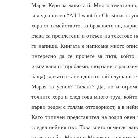
Марая Кери за живота й. Много тематично,
коледна песен “All I want for Christmas is 
хора от семейството, за браковете си, кари
глава са преплетени и откъси на текстове н
ги напише. Книгата е написана много опис
интересно да се прочете за пътя, който 
измъчвана от проблеми, свързани с расизъм
баща), докато стане една от най-слушаните
Марая за успех? Талант? Да, но и огромн
точните хора и след това много труд, който
върви редом с голяма отговорност, а в ней
Като типичен представител на зодия овен 
следва нейния път. Това което осмисля жив
са децата й – Монро и Морокан, за които 