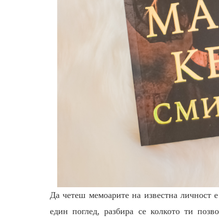
Да четеш мемоарите на известна личност е
един поглед, разбира се колкото ти позв