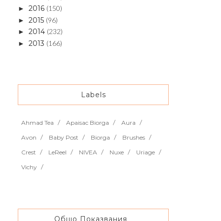
2016
(150)
►
2015
(96)
►
2014
(232)
►
2013
(166)
►
Labels
Ahmad Tea
Apaisac Biorga
Aura
Avon
Baby Post
Biorga
Brushes
Crest
LeReel
NIVEA
Nuxe
Uriage
Vichy
Общо Показвания