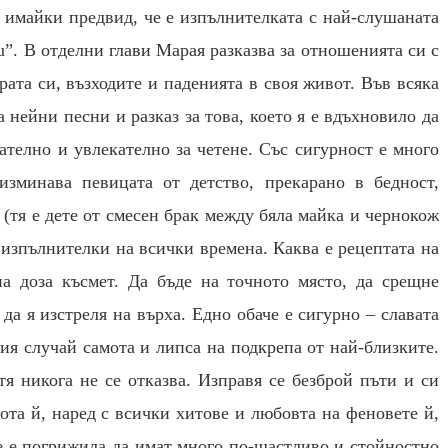
 имайки предвид, че е изпълнителката с най-слушаната
you”. В отделни глави Марая разказва за отношенията си с
ерата си, възходите и паденията в своя живот. Във всяка
а нейни песни и разказ за това, което я е вдъхновило да
ателно и увлекателно за четене. Със сигурност е много
изминава певицата от детство, прекарано в бедност,
 (тя е дете от смесен брак между бяла майка и чернокож
 изпълнителки на всички времена. Каква е рецептата на
а доза късмет. Да бъде на точното място, да срещне
 да я изстреля на върха. Едно обаче е сигурно – славата
ния случай самота и липса на подкрепа от най-близките.
тя никога не се отказва. Изправя се безброй пъти и си
ота й, наред с всички хитове и любовта на феновете й,
се е погрижила да имат много по-щастливо и стойностно