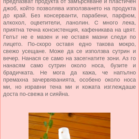
предпазват продукта от замърсяване и
пластичен
джоб, който позволява използването на продукта
до край.
Без консерванти, парабени, парфюм,
алкохол, оцветители, ланолин. С
много лека,
приятна течна консистенция, кафеникава на цвят.
Гелът не е маз
ен и не оставя мазни следи по
лицето. По-скоро оставя едно такова мокро,
свежо усещане. Може да се използва сутрин и
вечер. Нанася се само на засегнатите зони. Аз го
нанасям само сутрин около носа, бузите и
брадичката. Не мога да кажа, че напълно
премахна зачервяванията, особено около носа
ми, но изравни тена ми и кожата изглеждаше
доста по-свежа и сияйна.