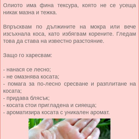
Олиото има фина тексура, която не се усеща
никак мазна и тежка.
Впръсквам по дължините на мокра или вече
изсъхнала коса, като избягвам корените. Гледам
това да става на известно разстояние.
Защо го харесвам:
- нанася се лесно;
- не омазнява косата;
- помага за по-лесно сресване и разплитане на
косата;
- придава блясък;
- косата стои пригладена и сияеща;
- ароматизира косата с уникален аромат.