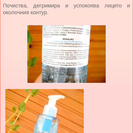
Почиства, дегримира и успокоява лицето и
околочния контур.