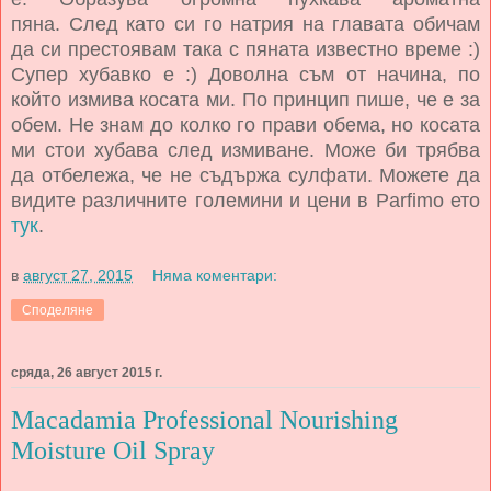
пяна.
След като си го натрия на главата обичам
да си престоявам така с пяната известно време :)
Супер хубавко е :) Доволна съм от начина, по
който измива косата ми. По принцип пише, че е за
обем. Не знам до колко го прави обема, но косата
ми стои хубава след измиване. Може би трябва
да отбележа, че не съдържа сулфати. Можете да
видите различните големини и цени в P
arfimo ето
тук
.
в
август 27, 2015
Няма коментари:
Споделяне
сряда, 26 август 2015 г.
Macadamia Professional Nourishing
Moisture Oil Spray