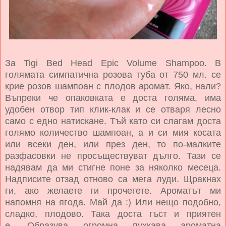
За
Tigi Bed Head Epic Volume Shampoo.
В
голямата симпатична розова туба от 750 мл. се
крие розов шампоан с плодов аромат. Яко, нали?
Въпреки че опаковката е доста голяма, има
удобен отвор тип клик-клак и се отваря лесно
само с едно натискане. Тъй като си слагам доста
голямо количество шампоан, а и си мия косата
или всеки ден, или през ден, то по-малките
разфасовки не просъществуват дълго. Тази се
надявам да ми стигне поне за няколко месеца.
Надписите отзад отново са мега луди. Щракнах
ги, ако желаете ги прочетете. Ароматът ми
напомня на ягода. Май да :) Или нещо подобно,
сладко, плодово. Така доста гъст и приятен
е.
Образува огромна пухкава ароматна