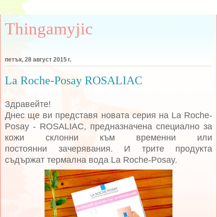
Thingamyjic
петък, 28 август 2015 г.
La Roche-Posay ROSALIAC
Здравейте!
Днес ще ви представя новата серия на La Roche-
Posay - ROSALIAC, предназначена специално за
кожи склонни към
временни или
постоянни
зачерявания. И трите продукта
съдържат термална вода
La Roche-Posay.