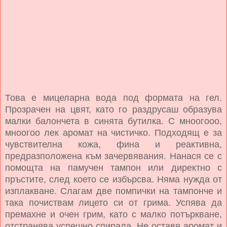
Това е мицеларна вода под формата на гел.
Прозрачен на цвят, като го раздрусаш образува
малки балончета в синята бутилка. С мноогооо,
мноогоо лек аромат на чистичко. Подходящ е за
чувствителна кожа, фина и реактивна,
предразположена към зачервявания. Нанася се с
помощта на памучен тампон или директно с
пръстите, след което се избърсва. Няма нужда от
изплакване. Слагам две помпички на тампонче и
така почиствам лицето си от грима. Успява да
премахне и очен грим, като с малко потъркване,
отстранява успешно спирала. Не оставя аромат и