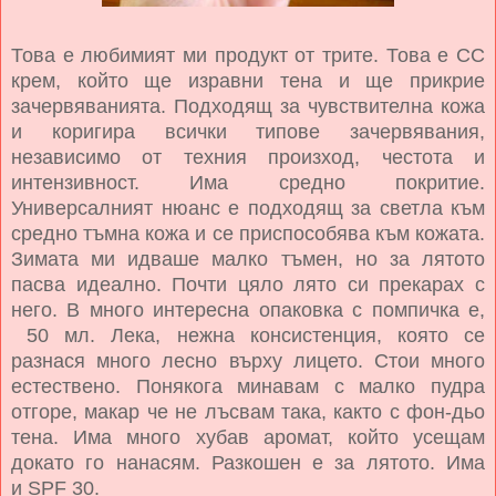
Това е любимият ми продукт от трите. Това е СС
крем, който ще изравни тена и ще прикрие
зачервяванията. Подходящ за чувствителна кожа
и коригира
всички типове зачервявания,
независимо от техния произход, честота и
интензивност. Има средно покритие.
Универсалният нюанс е подходящ за светла към
средно тъмна кожа и се приспособява към кожата.
Зимата ми идваше малко тъмен, но за лятото
пасва идеално. Почти цяло лято си прекарах с
него. В много интересна опаковка с помпичка е,
50 мл. Лека, нежна консистенция, която се
разнася много лесно върху лицето. Стои много
естествено. Понякога минавам с малко пудра
отгоре, макар че не лъсвам така, както с фон-дьо
тена. Има много хубав аромат, който усещам
докато го нанасям. Разкошен е за лятото. Има
и
SPF 30.