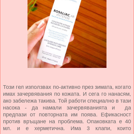
Този гел използвах по-активно през зимата, когато
имах зачервявания по кожата. И сега го нанасям,
ако забележа такива. Той работи специално в тази
насока - да
намали зачервяванията и да
предпази от повторната им поява. Е
фикасност
против връщане на проблема. Опаковката е 40
мл. и е херметична. Има 3 клапи, които