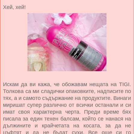
Хей, хей!
Искам да ви кажа, че обожавам нещата на TIGI.
Толкова са ми сладички опаковките, надписите по
тях, а и самото съдържание на продуктите. Винаги
миришат супер различно от всички останали и си
имат своя характерна черта. Преди време бях
писала за един техен балсам, който се нанася на
дължините и крайчетата на косата, за да не
цъфтят и да не бъдат сухи. Все още си го