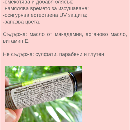
-омекотява и добавя блясък;
-намялява времето за изсушаване;
-осигурява естествена UV защита;
-запазва цвета.
Съдържа: масло от макадамия, арганово масло,
витамин Е.
Не съдържа: сулфати, парабени и глутен