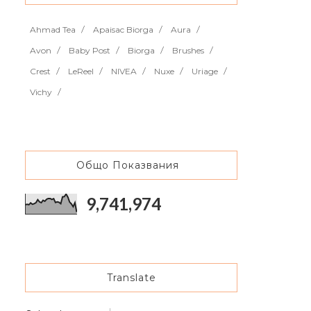
Ahmad Tea
Apaisac Biorga
Aura
Avon
Baby Post
Biorga
Brushes
Crest
LeReel
NIVEA
Nuxe
Uriage
Vichy
Общо Показвания
9,741,974
Translate