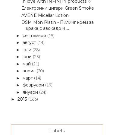
In love with INFINITY products ♡
Електронни цигари Green Smoke
AVENE Micellar Lotion
DSM Mon Platin - Пилинг крем за
крака с авокадо и ...
септември
(19)
►
август
(14)
►
юли
(28)
►
юни
(25)
►
май
(21)
►
април
(20)
►
март
(14)
►
февруари
(19)
►
януари
(24)
►
2013
(166)
►
Labels