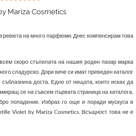
by Mariza Cosmetics
ла ревюта на много парфюми. Днес компенсирам това
всем скоро стъпилата на нашия роден пазар марка
много сладурско. Дори вече си имат преведен каталог
е съблазниха доста. Едно от нещата, които исках да
амиращ се на съвсем първата страница на каталога.
бро попадение. Избрах го още и поради мускуса в
ille Violet by Mariza Cosmetics. Всъщност това не е