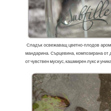
Сладък освежаващ цветно-плодов аромат
мандарина. Сърцевина, композирана от 
от чувствен мускус, кашмирен лукс и уни