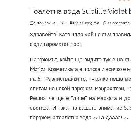
Тоалетна вода Subtille Violet 
октомври 30, 2014
Maia Georgieva
0 Comments
Здравейте! Като цяло май не съм прави
с един ароматен пост.
Парфюмът, който ще видите тук е на съ
Mariza. Козметиката е полска и всичко е 
на бг. Разлиствайки го, няколко неща м
опитам бе някой парфюм. Избрах този, н
Реших, че ще е "лице" на марката и до
състава. И така, на вашето внимание Subt
парфюм, а тоалетна вода ت Та-даааа! ت