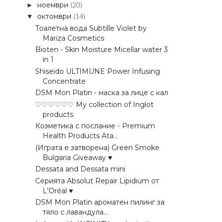
ноември
(20)
►
октомври
(14)
▼
Тоалетна вода Subtille Violet by
Mariza Cosmetics
Bioten - Skin Moisture Micellar water 3
in 1
Shiseido ULTIMUNE Power Infusing
Concentrate
DSM Mon Platin - маска за лице с кал
♡♡♡♡♡♡ My collection of Inglot
products
Козметика с послание - Premium
Health Products Ata...
(Играта е затворена) Green Smoke
Bulgaria Giveaway ♥
Dessata and Dessata mini
Серията Absolut Repair Lipidium от
L'Oréal ♥
DSM Mon Platin ароматен пилинг за
тяло с лавандула...