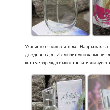
Уханието е нежно и леко. Напръсках се 
дъждовен ден. Изключително хармоничен
като ме зарежда с много позитивни чувства