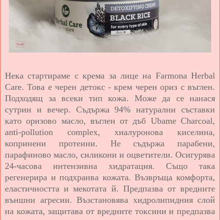
Нека стартираме с крема за лице на Farmona Hеrbal
Care. Това е черен детокс - крем черен ориз с въглен.
Подходящ за всеки тип кожа. Може да се нанася
сутрин и вечер. Съдържа 94% натурални съставки
като оризово масло, въглен от дъб Ubame Charcoal,
anti-pollution complex, хиалуронова киселина,
копринени протеини. Не съдържа парабени,
парафиново масло, силикони и оцветители. Осигурява
24-часова интензивна хидратация. Също така
регенерира и подхранва кожата. Възвръща комфорта,
еластичността и мекотата й. Предпазва от вредните
външни агресии. Възстановява хидролипидния слой
на кожата, защитава от вредните токсини и предпазва