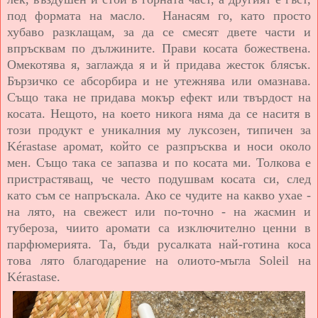
под формата на масло. Нанасям го, като просто
хубаво разклащам, за да се смесят двете части и
впръсквам по дължините. Прави косата божествена.
Омекотява я, заглажда я и й придава жесток блясък.
Бързичко се абсорбира и не утежнява или омазнава.
Също така не придава мокър ефект или твърдост на
косата. Нещото, на което никога няма да се наситя в
този продукт е уникалния му луксозен, типичен за
Kérastase аромат, който се разпръсква и носи около
мен. Също така се запазва и по косата ми. Толкова е
пристрастяващ, че често подушвам косата си, след
като съм се напръскала. Ако се чудите на какво ухае -
на лято, на свежест или по-точно - на жасмин и
тубероза, чиито аромати са изключително ценни в
парфюмерията. Та, бъди русалката най-готина коса
това лято благодарение на олиото-мъгла Soleil на
Kérastase.