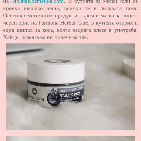
на
MoiataKozmetika.com
. В кутията за месец юли се
криеха няколко неща, всички те в лилавата гама.
Освен козметичните продукти - крем и маска за лице с
черен ориз на Farmona Hеrbal Care, в кутията открих и
една щипка за коса, която веднага влезе в употреба.
Хайде, разказвам ви повече за тях.