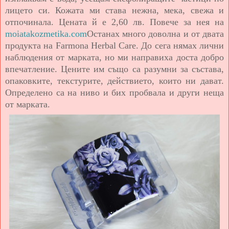
лицето си. Кожата ми става нежна, мека, свежа и
отпочинала. Цената й е 2,60 лв. Повече за нея на
moiatakozmetika.com
Останах много доволна и от двата
продукта на Farmona Hеrbal Care. До сега нямах лични
наблюдения от марката, но ми направиха доста добро
впечатление. Цените им също са разумни за състава,
опаковките, текстурите, действието, които ни дават.
Определено са на ниво и бих пробвала и други неща
от марката.