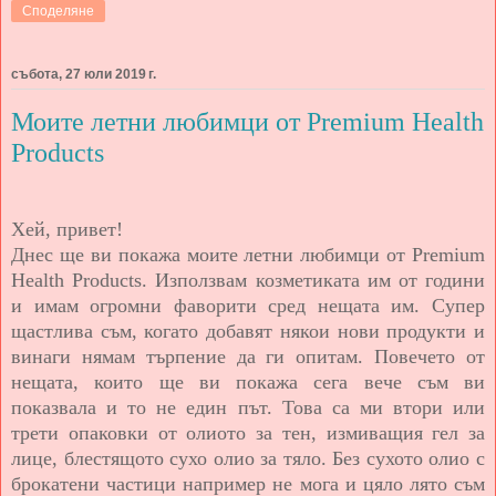
Споделяне
събота, 27 юли 2019 г.
Моите летни любимци от Premium Health
Products
Хей, привет!
Днес ще ви покажа моите летни любимци от Premium
Health Products
. Използвам козметиката им от години
и имам огромни фаворити сред нещата им. Супер
щастлива съм, когато добавят някои нови продукти и
винаги нямам търпение да ги опитам. Повечето от
нещата, които ще ви покажа сега вече съм ви
показвала и то не един път. Това са ми втори или
трети опаковки от олиото за тен, измиващия гел за
лице, блестящото сухо олио за тяло.
Без сухото олио с
брокатени частици например не мога и цяло лято съм