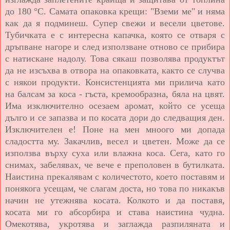
до 180 °C. Самата опаковка крещи: "Вземи ме" и няма
как да я подминеш. Супер свежи и весели цветове.
Тубичката е с интересна капачка, която се отваря с
дръпване нагоре и след използване отново се прибира
с натискане надолу. Това сякаш позволява продуктът
да не изсъхва в отвора на опаковката, както се случва
с някои продукти. Консистенцията ми прилича като
на балсам за коса - гъста, кремообразна, бяла на цвят.
Има изключително осезаем аромат, който се усеща
дълго и се запазва и по косата дори до следващия ден.
Изключителен е! Поне на мен мноого ми допада
сладостта му. Закачлив, весел и цветен. Може да се
използва върху суха или влажна коса. Сега, като го
снимах, забелявах, че вече е преполовен в бутилката.
Наистина прекалявам с количестото, което поставям и
понякога усещам, че слагам доста, но това по никакъв
начин не утежнява косата. Колкото и да поставя,
косата ми го абсорбира и става наистина чудна.
Омекотява, укротява и заглажда разпиляната и