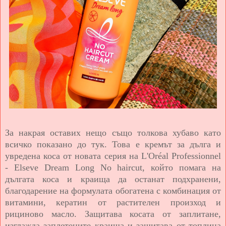
За накрая оставих нещо също толкова хубаво като
всичко показано до тук. Това е кремът за дълга и
увредена коса от новата серия на L'Oréal Professionnel
- Elseve Dream Long No haircut, който помага на
дългата коса и краища да останат подхранени,
благодарение на формулата обогатена с комбинация от
витамини, кератин от растителен произход и
рициново масло. Защитава косата от заплитане,
изглажда заплетените краища и защитава от топлина