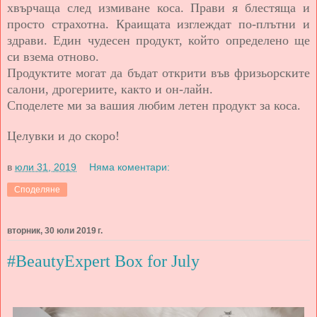
хвърчаща след измиване коса. Прави я блестяща и
просто страхотна. Краищата изглеждат по-плътни и
здрави. Един чудесен продукт, който определено ще
си взема отново.
Продуктите могат да бъдат открити във фризьорските
салони, дрогериите, както и он-лайн.
Споделете ми за вашия любим летен продукт за коса.
Целувки и до скоро!
в
юли 31, 2019
Няма коментари:
Споделяне
вторник, 30 юли 2019 г.
#BeautyExpert Box for July