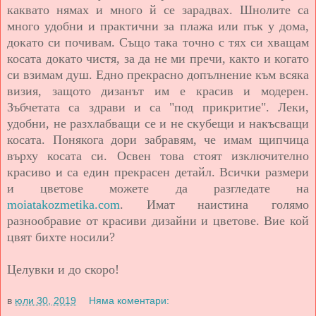
каквато нямах и много й се зарадвах. Шнолите са
много удобни и практични за плажа или пък у дома,
докато си почивам. Също така точно с тях си хващам
косата докато чистя, за да не ми пречи, както и когато
си взимам душ. Едно прекрасно допълнение към всяка
визия, защото дизанът им е красив и модерен.
Зъбчетата са здрави и са "под прикритие". Леки,
удобни, не разхлабващи се и не скубещи и накъсващи
косата. Понякога дори забравям, че имам щипчица
върху косата си. Освен това стоят изключително
красиво и са един прекрасен детайл. Всички размери
и цветове можете да разгледате на
moiatakozmetika.com
. Имат наистина голямо
разнообравие от красиви дизайни и цветове. Вие кой
цвят бихте носили?
Целувки и до ско
ро!
в
юли 30, 2019
Няма коментари: