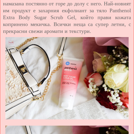
намазана постянно от горе до долу с него.
Най-новият
им продукт е захарния екфолиант за тяло
Panthenol
Extra Body Sugar Scrub Gel,
който прави кожата
копринено мекичка. Всички неща са супер летни, с
прекрасни свежи аромати и текстури.