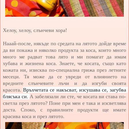
Хелоу, хелоу, слънчеви хора!
Нааай-после, някъде по средата на лятото дойде време
да ви покажа и няколко продукта за коса, които много
много ме радват това лято и ми помагат да имам
хубава и жизнена коса. Знаете, че косата, също като
кожата ни, изисква по-специална грижа през летните
месеци. Тя може да се увреди от влиянието на
вредните слънчевите лъчи и да изгуби своята
красота.
Връхчетата се накъсват, изсушава се, загубва 
блясъка си. 
А забелязали ли сте, че косата ви става по-
светла през лятото? П
оне при мен е така и изсветлява
доста. Споко, с правилните продукти ще имате
красива коса и през лятото.