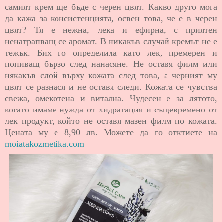
самият крем ще бъде с черен цвят. Какво друго мога
да кажа за консистенцията, освен това, че е в черен
цвят? Тя е нежна, лека и ефирна, с приятен
ненатрапващ се аромат. В никакъв случай кремът не е
тежък. Бих го определила като лек, премерен и
попиващ бързо след нанасяне. Не оставя филм или
някакъв слой върху кожата след това, а черният му
цвят се разнася и не оставя следи. Кожата се чувства
свежа, омекотена и витална. Чудесен е за лятото,
когато имаме нужда от хидратация и същевремено от
лек продукт, който не оставя мазен филм по кожата.
Цената му е 8,90 лв. Можете да го отктиете на
moiatakozmetika.com