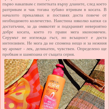
първо накапвам с пипетката върху дланите, след което
разтривам и чак тогава хубаво втривам в косата. В
началото прекалявах и поставях доста повече от
необходимото количество. Наистина няколко капки са
достатъчни, за да омякотят и подхранвят невероятно
добре косата, което го прави мега икономичен.
Серумът не изглежда гъст, но всъщност е доста
интензивен. Не мога да не спомена нещо и за нежния
му аромат - лек, деликатен, чувствен. Определено ще
пробвам и шампоана от същата серия.