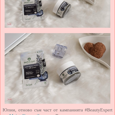
Юпии, отново съм част от кампанията #BeautyExpert