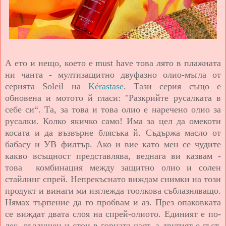
А ето и нещо, което е must have това лято в плажната
ни чанта - мултизащитно двуфазно олио-мъгла от
серията Soleil на
Kérastase
. Тази серия също е
обновена и мотото й гласи: "Разкрийте русалката в
себе си“. Та, за това и това олио е наречено олио за
русалки. Колко якичко само! Има за цел да омекоти
косата и да възвърне блясъка й. Съдържа масло от
бабасу и УВ филтър. Ако и вие като мен се чудите
какво всъщност представлява, веднага ви казвам -
това комбинация между защитно олио и солен
стайлинг спрей. Непрекъснато виждам снимки на този
продукт и винаги ми изглежда тоолкова съблазняващо.
Нямах търпение да го пробвам и аз. През опаковката
се виждат двата слоя на спрей-олиото. Единият е по-
лек, въздушен и стои в горната част, а другият е гъст,