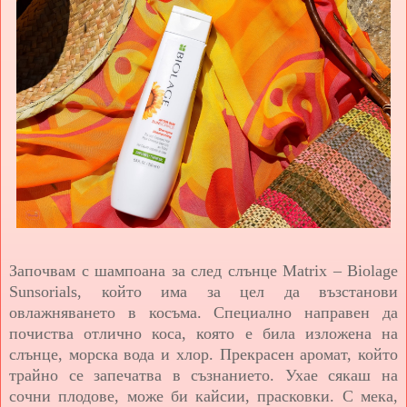
Започвам с шампоана за след слънцe Matrix – Biolage
Sunsorials, който има за цел да възстанови
овлажняването в косъма. Специално направен да
почиства отлично коса, която е била изложена на
слънце, морска вода и хлор. Прекрасен аромат, който
трайно се запечатва в съзнанието. Ухае сякаш на
сочни плодове, може би кайсии, прасковки. С мека,