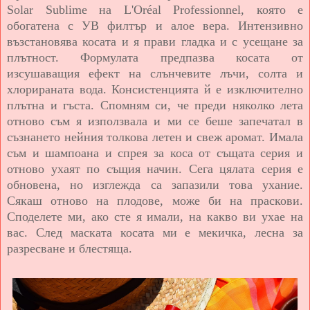
Solar Sublime на L'Oréal Professionnel, която e
обогатена с УВ филтър и алое вера. Интензивно
възстановява косата и я прави гладка и с усещане за
плътност. Формулата предпазва косата от
изсушаващия ефект на слънчевите лъчи, солта и
хлорираната вода. Консистенцията й е изключително
плътна и гъста. Спомням си, че преди няколко лета
отново съм я използвала и ми се беше запечатал в
съзнането нейния толкова летен и свеж аромат. Имала
съм и шампоана и спрея за коса от същата серия и
отново ухаят по същия начин. Сега цялата серия е
обновена, но изглежда са запазили това ухание.
Сякаш отново на плодове, може би на праскови.
Споделете ми, ако сте я имали, на какво ви ухае на
вас. След маската косата ми е мекичка, лесна за
разресване и блестяща.