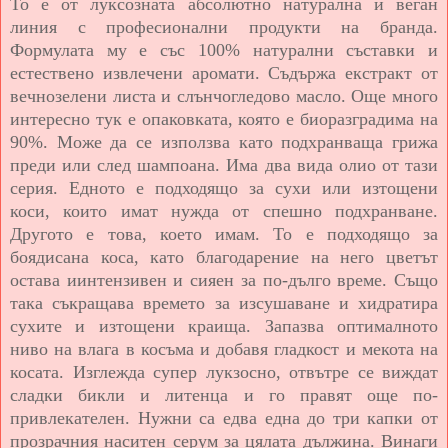
То е от луксозната абсолютно натурална и веган
линия с професионални продукти на бранда.
Формулата му е със 100% натурални съставки и
естествено извлечени аромати. Съдържа екстракт от
вечнозелени листа и слънчогледово масло. Още много
интересно тук е опаковката, която е биоразградима на
90%. Може да се използва като подхранваща грижа
преди или след шампоана. Има два вида олио от тази
серия. Едното е подходящо за сухи или изтощени
коси, които имат нужда от спешно подхранване.
Другото е това, което имам. То е подходящо за
боядисана коса, като благодарение на него цветът
остава иинтензивен и сияен за по-дълго време. Също
така съкращава времето за изсушаване и хидратира
сухите и изтощени краища. Запазва оптималното
ниво на влага в косъма и добавя гладкост и мекота на
косата. Изглежда супер лукзосно, отвътре се виждат
сладки бикли и литенца и го правят още по-
привлекателен. Нужни са едва една до три капки от
прозрачния наситен серум за цялата дължина. Винаги