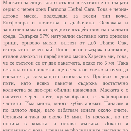
Маската за лице, която открих в кутията е от същата
серия с черен ориз Farmona Hеrbal Care. Това е черна-
детокс маска, подходяща за всеки тип кожа.
Ексфолира и почиства в дълбочина. Освежава и
защитава кожата от вредните въздействия на околната
среда. Съдържа 97% натурални съставки като оризови
трици, оризово масло, въглен от дъб Ubame Оак,
екстракт от зелен чай. Пише, че не съдържа силикони,
етилов алкохол и парафиново масло.Харесва ми, това,
че се съсътои се от две пакетчета, всяко по 5 мл. Така
останалото количество ще се запази свежо и няма да
изсъхне до следващото използване. Пробвах я два
пъти, като всяко пакетче съдържа достатъчно
количетва за две-три обилни нанасяния. Маската е с
наситен черен цвят, кремообразна, с екфолиращи
частици. Има много, много хубав аромат. Нанасям я
по цялото лице, като избягвам зоната около очите.
Оставям я така за около 15 мин. Тя изсъхва, но не
попива в кожата, а остава лъскава. Докато я
изплаквам с вода, усещам ексфолиращите частици по