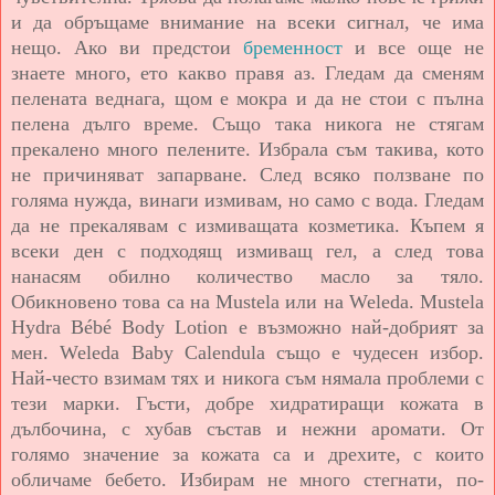
и да обръщаме внимание на всеки сигнал, че има
нещо. Ако ви предстои
бременност
и все още не
знаете много, ето какво правя аз. Гледам да сменям
пелената веднага, щом е мокра и да не стои с пълна
пелена дълго време. Също така никога не стягам
прекалено много пелените. Избрала съм такива, кото
не причиняват запарване. След всяко ползване по
голяма нужда, винаги измивам, но само с вода. Гледам
да не прекалявам с измиващата козметика. Къпем я
всеки ден с подходящ измиващ гел, а след това
нанасям обилно количество масло за тяло.
Обикновено това са на Mustela или на Weleda. Mustela
Hydra Bébé Body Lotion е възможно най-добрият за
мен. Weleda Baby Calendula също е чудесен избор.
Най-често взимам тях и никога съм нямала проблеми с
тези марки. Гъсти, добре хидратиращи кожата в
дълбочина, с хубав състав и нежни аромати. От
голямо значение за кожата са и дрехите, с които
обличаме бебето. Избирам не много стегнати, по-