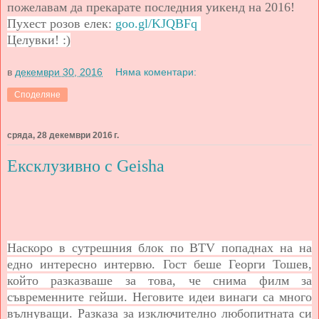
пожелавам да прекарате последния уикенд на 2016!
Пухест розов елек:
goo.gl/KJQBFq
Целувки! :)
в
декември 30, 2016
Няма коментари:
Споделяне
сряда, 28 декември 2016 г.
Ексклузивно с Geisha
Наскоро в сутрешния блок по BTV попаднах на на
едно интересно интервю. Гост беше Георги Тошев,
който разказваше за това, че снима филм за
съвременните гейши. Неговите идеи винаги са много
вълнуващи. Разказа за изключително любопитната си