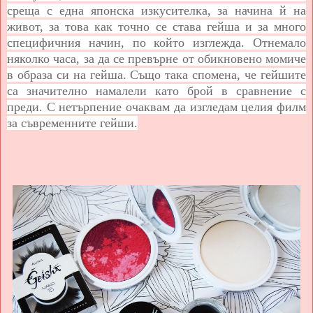
среща с една японска изкусителка, за начина й на
живот, за това как точно се става гейша и за много
специфичния начин, по който изглежда. Отнемало
няколко часа, за да се превърне от обикновено момиче
в образа си на гейша. Също така спомена, че гейшите
са значително намалели като брой в сравнение с
преди. С нетърпение очаквам да изгледам целия филм
за съвременните гейши.