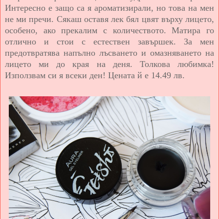
Интересно е защо са я ароматизирали, но това на мен
не ми пречи. Сякаш оставя лек бял цвят върху лицето,
особено, ако прекалим с количеството. Матира го
отлично и стои с естествен завършек. За мен
предотвратява напълно лъсването и омазняването на
лицето ми до края на деня. Толкова любимка!
Използвам си я всеки ден! Цената й е 14.49 лв.