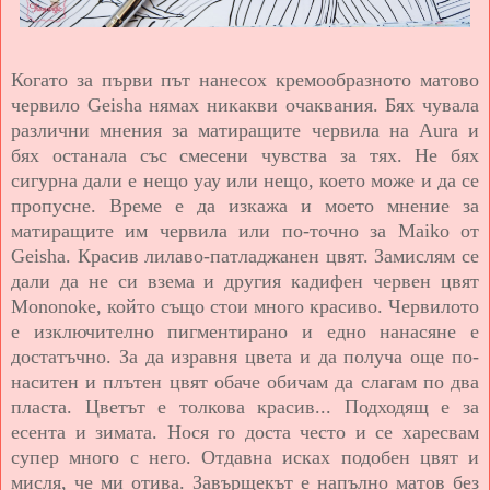
Когато за първи път нанесох кремообразното матово
червило Geisha нямах никакви очаквания. Бях чувала
различни мнения за матиращите червила на Aura и
бях останала със смесени чувства за тях. Не бях
сигурна дали е нещо уау или нещо, което може и да се
пропусне. Време е да изкажа и моето мнение за
матиращите им червила или по-точно за Maiko от
Geisha. Красив лилаво-патладжанен цвят. Замислям се
дали да не си взема и другия кадифен червен цвят
Mononoke, който също стои много красиво. Червилото
е изключително пигментирано и едно нанасяне е
достатъчно. За да изравня цвета и да получа още по-
наситен и плътен цвят обаче обичам да слагам по два
пласта. Цветът е толкова красив... Подходящ е за
есента и зимата. Нося го доста често и се харесвам
супер много с него. Отдавна исках подобен цвят и
мисля, че ми отива. Завърщекът е напълно матов без