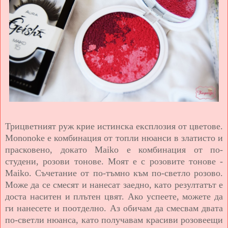
Трицветният руж крие истинска експлозия от цветове.
Mononoke е комбинация от топли нюанси в златисто и
прасковено, докато Maiko е комбинация от по-
студени, розови тонове. Моят е с розовите тонове -
Maiko. Съчетание от по-тъмно към по-светло розово.
Може да се смесят и нанесат заедно, като резултатът е
доста наситен и плътен цвят. Ако успеете, можете да
ги нанесете и поотделно. Аз обичам да смесвам двата
по-светли нюанса, като получавам красиви розовеещи