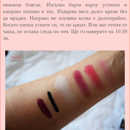
никакъв блясък. Изсъхва бързо върху устните и
направо попива в тях. Издържа мега дълго време без
да мръдне. Направо ме изумява колко е дълготрайно.
Когато пипна усните си, те не цапат. Или ако отпия от
чаша, не остава следа по нея. Ще го намерите на 10.59
лв.