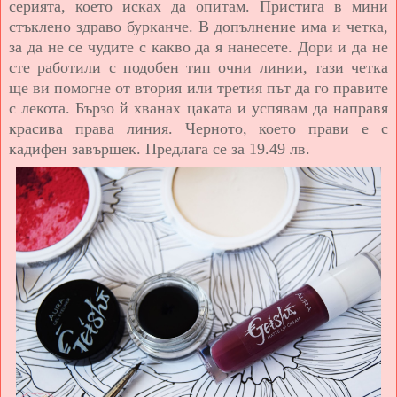
серията, което исках да опитам. Пристига в мини
стъклено здраво бурканче. В допълнение има и четка,
за да не се чудите с какво да я нанесете. Дори и да не
сте работили с подобен тип очни линии, тази четка
ще ви помогне от втория или третия път да го правите
с лекота. Бързо й хванах цаката и успявам да направя
красива права линия. Черното, което прави е с
кадифен завършек. Предлага се за 19.49 лв.