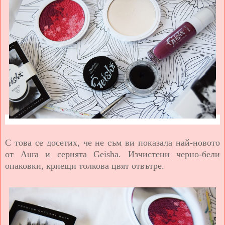
С това се досетих, че не съм ви показала най-новото
от Aura и серията Geisha. Изчистени черно-бели
опаковки, криещи толкова цвят отвътре.