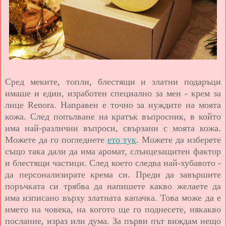
Сред меките, топли, блестящи и златни подаръци
имаше и един, изработен специално за мен - крем за
лице Renora. Направен е точно за нуждите на моята
кожа. След попълване на кратък въпросник, в който
има най-различни въпроси, свързани с моята кожа.
Можете да го погледнете
ето тук
. Можете да изберете
също така дали да има аромат, слънцезащитен фактор
и блестящи частици. След което следва най-хубавото -
да персонализирате крема си. Преди да завършите
поръчката си трябва да напишете какво желаете да
има изписано върху златната капачка. Това може да е
името на човека, на когото ще го поднесете, някакво
послание, израз или дума. За първи път виждам нещо