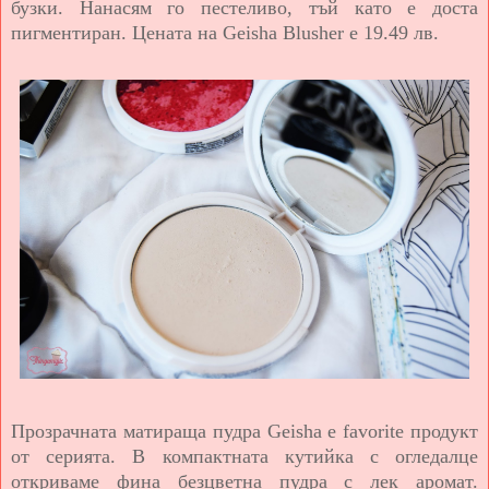
бузки. Нанасям го пестеливо, тъй като е доста
пигментиран. Цената на Geisha Blusher е 19.49 лв.
Прозрачната матираща пудра Geisha е favorite продукт
от серията. В компактната кутийка с огледалце
откриваме фина безцветна пудра с лек аромат.