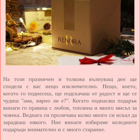
На този празничен и толкова вълнуващ ден ще
споделя с вас нещо изключително. Нещо, което,
когато го поднесеш, ще подскачаш от радост и ще се
чудиш "ама, вярно ли е?". Когато поднасяш подарък
винаги го правиш с любов, топлина и много мисъл за
човека. Веднага си проличава колко много си искал да
зарадваш някого. Ние винаги избираме коледните
подаръци внимателно и с много старание.