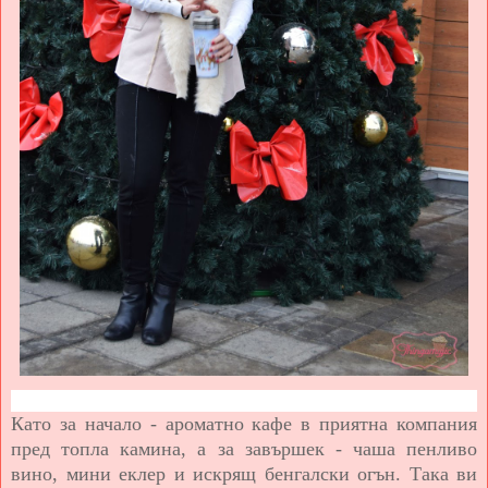
Като за начало - ароматно кафе в приятна компания
пред топла камина, а за завършек - чаша пенливо
вино, мини еклер и искрящ бенгалски огън. Така ви