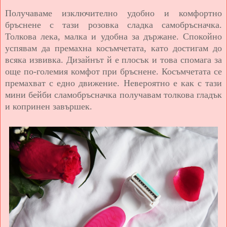
Получаваме изключително удобно и комфортно
бръснене с тази розовка сладка самобръсначка.
Толкова лека, малка и удобна за държане. Спокойно
успявам да премахна косъмчетата, като достигам до
всяка извивка. Дизайнът й е плосък и това спомага за
още по-големия комфот при бръснене. Косъмчетата се
премахват с едно движение. Невероятно е как с тази
мини бейби сламобръсначка получавам толкова гладък
и копринен завършек.