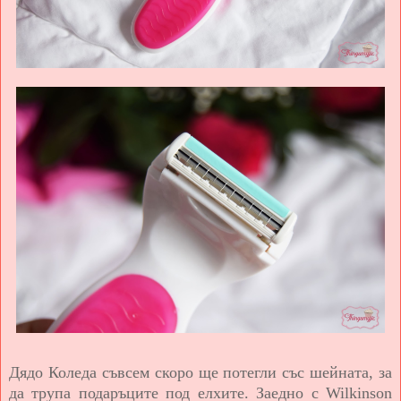
Дядо Коледа съвсем скоро ще потегли със шейната, за
да трупа подаръците под елхите. Заедно с Wilkinson