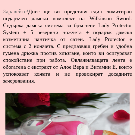
Здравейте!
Днес ще ви представя един лимитиран
подаръчен дамски комплект на Wilkinson Sword.
Съдържа дамска система за бръснене Lady Protector
System + 5 резервни ножчета + подарък дамска
козметична чантичка от сатен. Lady Protector е
система с 2 ножчета. С предпазващ гребен и удобна
гумена дръжка против хлъзгане, които ви осигуряват
спокойствие при работа. Овлажняващата лента е
обогатена с екстракт от Алое Вера и Витамин Е, които
успокояват кожата и не провокират досадните
зачервявания.