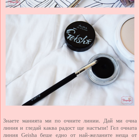
Знаете манията ми по очните линии. Дай ми очна
линия и гледай каква радост ще настъпи! Гел очната
линия Geisha беше едно от най-желаните неща от