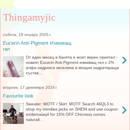
Thingamyjic
събота, 18 януари 2025 г.
Eucerin Anti-Pigment Измиващ
гел
›
От един месец в банята е моят верен приятел -
новият Eucerin Anti-Pigment измиващ гел с 2%
алфа-хидрокси киселини и мощни хидратиращи
състав...
вторник, 17 декември 2024 г.
Favourite look
›
Sweater: MOTF / Skirt: MOTF Search 46QL3 to
shop my trendies picks on SHEIN and use coupon
smilemaiaq4 for 15% OFF Chicness comes
naturall...