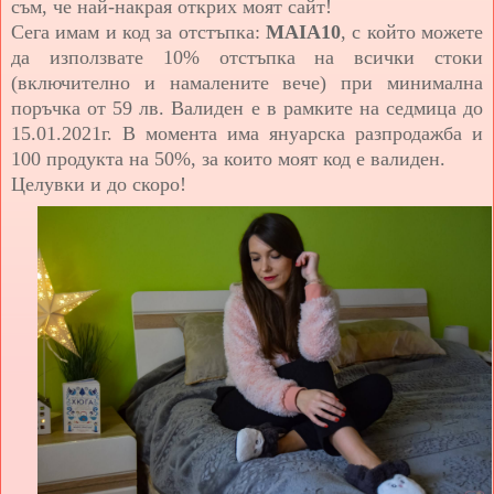
съм, че най-накрая открих моят сайт!
Сега имам и код за отстъпка:
MAIA10
, с който можете
да използвате
10% отстъпка на всички стоки
(включително и намалените вече) при минимална
поръчка от 59 лв. Валиден е в рамките на седмица до
15.01.2021г. В момента има януарска разпродажба и
100 продукта на 50%, за които моят код е валиден.
Целувки и до скоро!