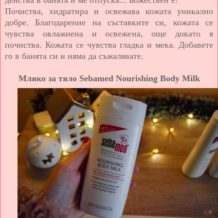
Почиства, хидратира и освежава кожата уникално
добре. Благодарение на съставките си, кожата се
чувства овлажнена и освежена, още докато я
почиства. Кожата се чувства гладка и мека. Добавете
го в банята си и няма да съжалявате.
Мляко за тяло Sebamed Nourishing Body Milk