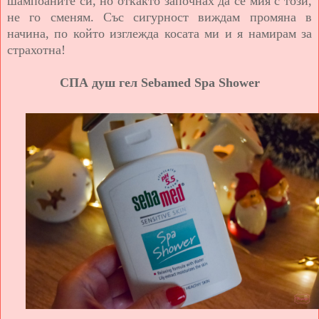
шампоаните си, но откакто започнах да се мия с този,
не го сменям. Със сигурност виждам промяна в
начина, по който изглежда косата ми и я намирам за
страхотна!
СПА душ гел Sebamed Spa Shower