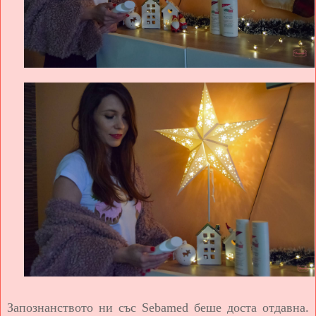
Запознанството ни със Sebamed беше доста отдавна.