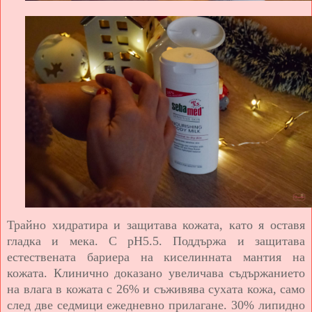
Трайно хидратира и защитава кожата, като я оставя
гладка и мека. С pH5.5. Поддържа и защитава
естествената бариера на киселинната мантия на
кожата. Клинично доказано увеличава съдържанието
на влага в кожата с 26% и съживява сухата кожа, само
след две седмици ежедневно прилагане. 30% липидно