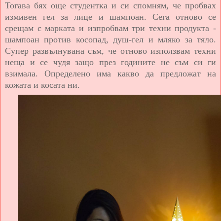
Тогава бях още студентка и си спомням, че пробвах
измивен гел за лице и шампоан. Сега отново се
срещам с марката и изпробвам три техни продукта -
шампоан против косопад, душ-гел и мляко за тяло.
Супер развълнувана съм, че отново използвам техни
неща и се чудя защо през годините не съм си ги
взимала. Определено има какво да предложат на
кожата и косата ни.