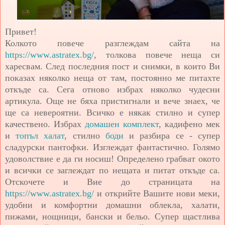
Привет!
Колкото повече разглеждам сайта на
https://www.astratex.bg/
, толкова повече неща си
харесвам. След последния пост и снимки, в които Ви
показах няколко неща от там, постоянно ме питахте
откъде са. Сега отново избрах няколко чудесни
артикула. Още не бяха пристигнали и вече знаех, че
ще са невероятни. Всичко е някак стилно и супер
качествено. Избрах
домашен комплект
, кадифено мек
и
топъл халат
, стилно
боди
и разбира се - супер
сладурски пантофки. Изглеждат фантастично. Голямо
удоволствие е да ги носиш! Определено грабват окото
и всички се заглеждат по нещата и питат откъде са.
Отскочете и Вие до страницата на
https://www.astratex.bg/
и открийте Вашите нови меки,
удобни и комфортни домашни облекла, халати,
пижами, нощници, бански и бельо. Супер щастлива