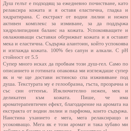
Душ гелът е подходящ за ежедневно почистване, като
релаксира кожата и я оставя еластична, гладка и
хидратирана. С екстракт от водни лилии и нежен
активен комплекс за измиване, за да поддържа
хидролипидния баланс на кожата. Успокояващите и
овлажняващи съставки обгрижват кожата и я оставят
мека и еластична. Съдържа алантоин, който успокоява
и изглажда кожата. 100% без сапун и алкали. С рН
стойност от 5.5
Супер много исках да пробвам този душ-гел. Само по
описанието и готината опаковка ми изглеждаше супер
як и че ще достави истинско спа изживяване под
душа. Текстурата му е гелообразна, гъста, прозрачна и
със син оттенък. Изключително нежен, мек и
деликатен към кожата. Пише, че има
ароматерапевтичен ефект, благодарение на аромата на
екстракта от водни лилии и парфюма, които съдържа.
Наистина уханието е мега, мега релаксиращо и
усокояващо. Мега як е този аромат и така хубаво ми
действа в банята и ме отпуска... Божествен е!