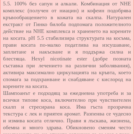
5.5. 100% без сапун и алкали. Комбинация от NHE
комплекс (получен от ниацин) и кофеин подобрява
кръвообращението в кожата на скалпа. Натурален
екстракт от Гинко билоба подпомага положителното
действие на NHE комплекса и храненето на корените
на косата. рН 5.5 стабилизира структурата на косъма,
прави косата по-малко податлива на изсушаване,
заплитане и накъсване и я поддържа силна и
блестяща. Hexyl nicotinate ester (добре позната
съставка при лечението на различни заболявания),
активира максимално циркулацията на кръвта, което
спомага за подхранване и снабдяване с кислород на
корените на косата.
Шампоанът е подходящ за ежедневна употреба и за
всички типове коса, включително при чувствителен
скалп и стресирана коса. Има гъста прозрачна
текстура с лек и приятен аромат. Разпенва се чудесно
и измива косата отлично. Прави я лъскава, жизнена,
обемна и много здрава. Обикновено сменям често