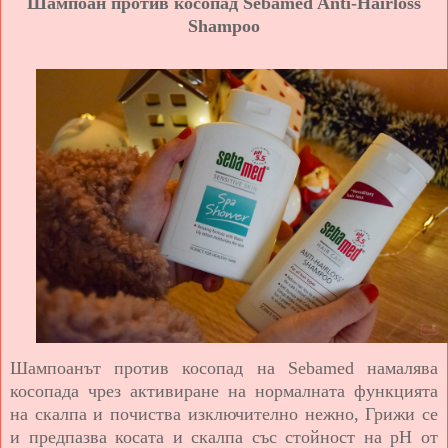
Шампоан против косопад Sebamed Anti-Hairloss
Shampoo
Шампоанът против косопад на Sebamed намалява
косопада чрез активиране на нормалната функцията
на скалпа и почиства изключително нежно, Грижи се
и предпазва косата и скалпа със стойност на рН от