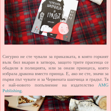
Сигурно не сте чували за приказката, в която горкият
вълк бил вкаран в затвора, защото трите прасенца се
обадили в полицията, или за онази принцеса, която
избрала дракона вместо принца. Е, ако не сте, значи за
първи път чувате и за Червената шапчица и градът. Тя
е най-новото попълнение на издателство
AMG
Publishing
.