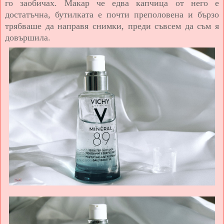
го заобичах. Макар че едва капчица от него е
достатъчна, бутилката е почти преполовена и бързо
трябваше да направя снимки, преди съвсем да съм я
довършила.