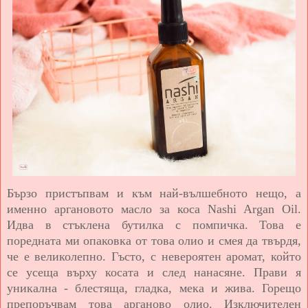
Бързо пристъпвам и към най-вълшебното нещо, а
именно аргановото масло за коса Nashi Argan Oil.
Идва в стъклена бутилка с помпичка. Това е
поредната ми опаковка от това олио и смея да твърдя,
че е великолепно. Гъсто, с невероятен аромат, който
се усеща върху косата и след нанасяне. Прави я
уникална - блестяща, гладка, мека и жива. Горещо
препоръчвам това арганово олио. Изключителен