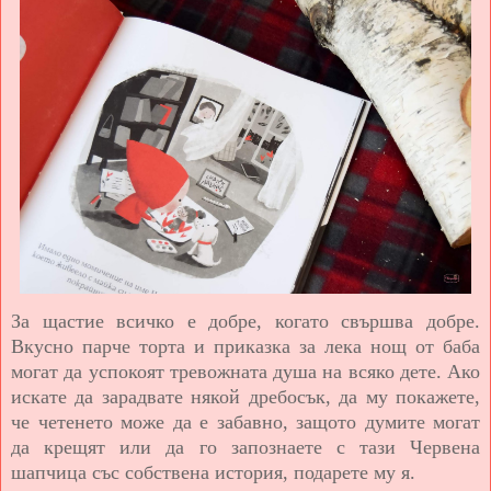
За щастие всичко е добре, когато свършва добре.
Вкусно парче торта и приказка за лека нощ от баба
могат да успокоят тревожната душа на всяко дете. Ако
искате да зарадвате някой дребосък, да му покажете,
че четенето може да е забавно, защото думите могат
да крещят или да го запознаете с тази Червена
шапчица със собствена история, подарете му я.