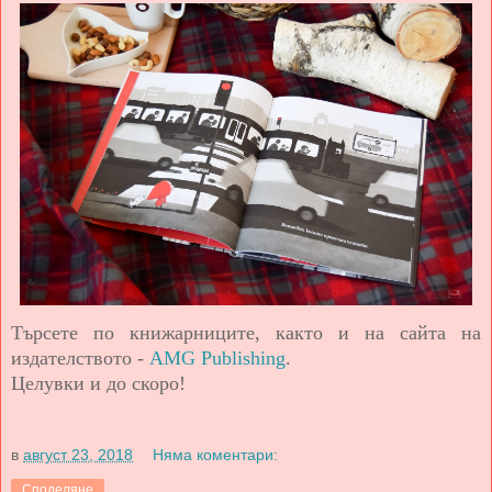
Търсете по книжарниците, както и на сайта на
издателството -
AMG Publishing
.
Целувки и до скоро!
в
август 23, 2018
Няма коментари:
Споделяне