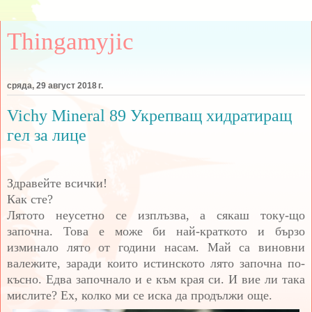
Thingamyjic
сряда, 29 август 2018 г.
Vichy Mineral 89 Укрепващ хидратиращ
гел за лице
Здравейте всички!
Как сте?
Лятото неусетно се изплъзва, а сякаш току-що
започна. Това е може би най-краткото и бързо
изминало лято от години насам. Май са виновни
валежите, заради които истинското лято започна по-
късно. Едва започнало и е към края си. И вие ли така
мислите? Ех, колко ми се иска да продължи още.