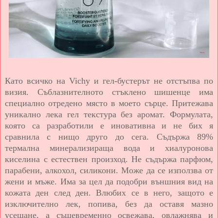
Като всичко на Vichy и гел-бустерът не отстъпва по
визия. Съблазнителното стъклено шишенце има
специално отредено място в моето сърце. Притежава
уникално лека гел текстура без аромат. Формулата,
която са разработили е иновативна и не бих я
сравнила с нищо друго до сега. Съдържа 89%
термална минерализираща вода и хиалуронова
киселина с естествен произход. Не съдържа парфюм,
парабени, алкохол, силикони. Може да се използва от
жени и мъже. Има за цел да подобри външния вид на
кожата ден след ден. Влюбих се в него, защото е
изключително лек, попива, без да оставя мазно
усещане, а същевременно освежава, овлажнява и