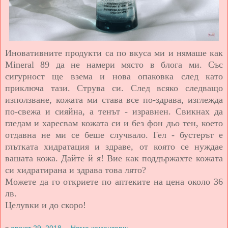
Иновативните продукти са по вкуса ми и нямаше как
Mineral 89 да не намери място в блога ми. Със
сигурност ще взема и нова опаковка след като
приключа тази. Струва си. След всяко следващо
използване, кожата ми става все по-здрава, изглежда
по-свежа и сияйна, а тенът - изравнен. Свикнах да
гледам и харесвам кожата си и без фон дьо тен, което
отдавна не ми се беше случвало. Гел - бустерът е
глътката хидратация и здраве, от която се нуждае
вашата кожа. Дайте й я! Вие как поддържахте кожата
си хидратирана и здрава това лято?
Можете да го откриете по аптеките на цена около 36
лв.
Целувки и до скоро!
в
август 29, 2018
Няма коментари: