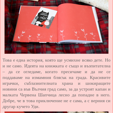
Това е една история, която ще усмихне всяко дете. Но
и не само. Идеята на книжката е също и възпитателна
– да се огледаме, когато пресичаме и да не се
поддаваме на измамния блясък на града. Красивите
играчки, съблазнителната храна и шокиращите
новини са във Вълчия град само, за да устроят капан и
малката Червена Шапчица лесно да попадне в него.
Добре, че в това приключение не е сама, а с верния си
другар кучето Уди.