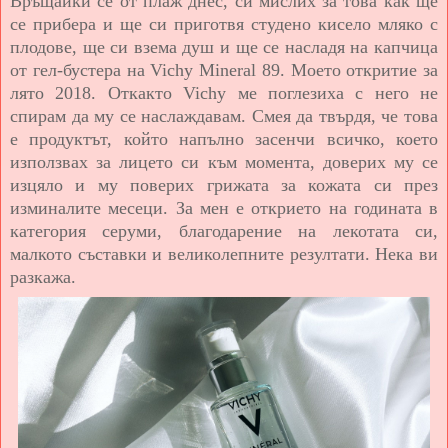
Връщайки се от плаж днес, си мислих за това как ще
се прибера и ще си приготвя студено кисело мляко с
плодове, ще си взема душ и ще се насладя на капчица
от гел-бустера на Vichy Mineral 89. Моето откритие за
лято 2018. Откакто Vichy ме поглезиха с него не
спирам да му се наслаждавам. Смея да твърдя, че това
е продуктът, който напълно засенчи всичко, което
използвах за лицето си към момента, доверих му се
изцяло и му поверих грижата за кожата си през
изминалите месеци. За мен е открието на годината в
категория серуми, благодарение на лекотата си,
малкото съставки и великолепните резултати. Нека ви
разкажа.