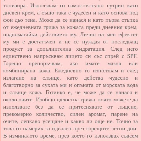
тонизира. Използвам го самостоятелно сутрин като
дневен крем, а също така е чудесен и като основа под
фон дьо тена. Може да се нанася и като първа стъпка
от ежедневната грижа за кожата преди дневния крем,
подпомагайки действието му. Лично на мен ефектът
му ми е достатъчен и не се нуждая от последващ
продукт за допълнителна хидратация. След него
единствено напръсквам лицето си със спрей с SPF.
Горещо препоръчвам, ако имате мазна или
комбинирана кожа. Ежедневно го използвам и след
излагане на слънце, като действа чудесно и
благотворно за сухата ми и опъната от морската вода
и слънце кожа. Готинко е, че може да се нанася и
около очите. Изобщо цялостна грижа, която можете да
използвате без да се притеснявате от лъщене,
прекомерно количество, силен аромат, парене на
очите, лепкаво усещане и какво ли още не. Точно за
това го намерих за идеален през горещите летни дни.
В изминалото време, през което го използвах съвсем