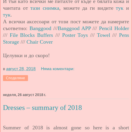
И тъй като всички ме питахте от къде е бялата кожа и
чантата от
тази снимка
, можете да ги видите
тук
и
тук
.
А всички аксесоари от този пост можете да намерите
съответно:
Banggood
///
Banggood APP
///
Pencil Holder
///
File Blocks Buffers
///
Poster Toys
///
Towel
///
Pens
Storage
///
Chair Cover
Целувки и до скоро!
в
август 28, 2018
Няма коментари:
Споделяне
неделя, 26 август 2018 г.
Dresses – summary of 2018
Summer of 2018 is almost gone so here is a short