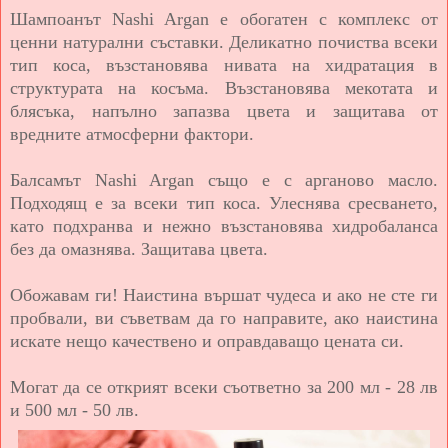
Шампоанът Nashi Argan е обогатен с комплекс от
ценни натурални съставки. Деликатно почиства всеки
тип коса, възстановява нивата на хидратация в
структурата на косъма. Възстановява мекотата и
блясъка, напълно запазва цвета и защитава от
вредните атмосферни фактори.
Балсамът Nashi Argan също е с арганово масло.
Подходящ е за всеки тип коса. Улеснява сресването,
като подхранва и нежно възстановява хидробаланса
без да омазнява. Защитава цвета.
Обожавам ги! Наистина вършат чудеса и ако не сте ги
пробвали, ви съветвам да го направите, ако наистина
искате нещо качествено и оправдаващо цената си.
Могат да се открият всеки съответно за 200 мл - 28 лв
и 500 мл - 50 лв.