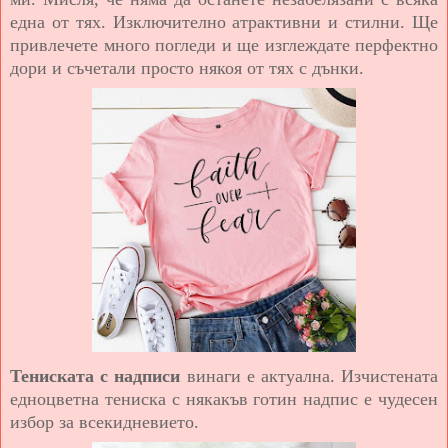
една от тях. Изключително атрактивни и стилни. Ще
привлечете много погледи и ще изглеждате перфектно
дори и съчетали просто някоя от тях с дънки
.
Тениската с надписи
винаги е актуална. Изчистената
едноцветна тениска с някакъв готин надпис е чудесен
избор за всекидневието.