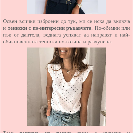
Освен всички изброени до тук, ми се иска да включа
и
тениски с по-интересни ръкавчета
. По-обемни или
пък от дантела, веднага успяват да направят и най-
обикновенната тениска по-готина и разчупена.