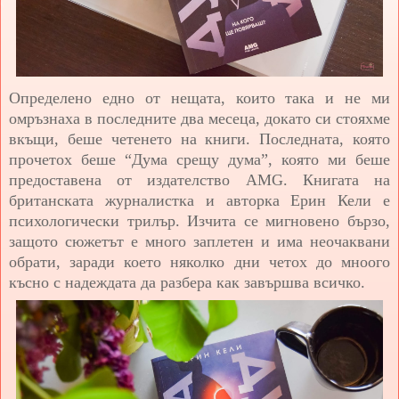
Определено едно от нещата, които така и не ми
омръзнаха в последните два месеца, докато си стояхме
вкъщи, беше четенето на книги. Последната, която
прочетох беше “Дума срещу дума”, която ми беше
предоставена от издателство AMG. Книгата на
британската журналистка и авторка Ерин Кели е
психологически трилър. Изчита се мигновено бързо,
защото сюжетът е много заплетен и има неочаквани
обрати, заради което няколко дни четох до мноого
късно с надеждата да разбера как завършва всичко.