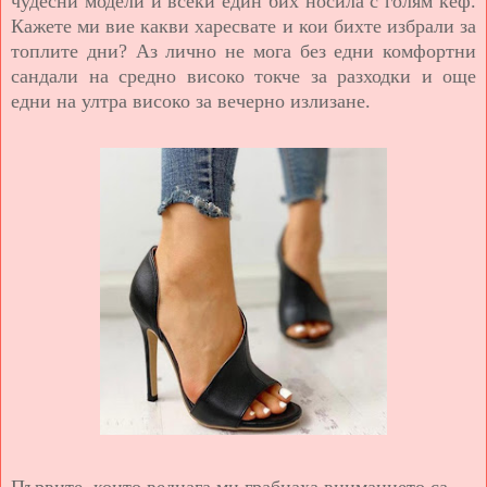
чудесни модели и всеки един бих носила с голям кеф.
Кажете ми вие какви харесвате и кои бихте избрали за
топлите дни? Аз лично не мога без едни комфортни
сандали на средно високо токче за разходки и още
едни на ултра високо за вечерно излизане.
Първите, които веднага ми грабнаха вниманието са