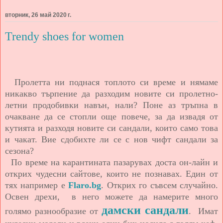
вторник, 26 май 2020 г.
Trendy shoes for women
Пролетта ни поднася топлото си време и нямаме
никакво търпение да разходим новите си пролетно-
летни продобивки навън, нали? Поне аз тръпна в
очакване да се стопли още повече, за да извадя от
кутията и разходя новите си сандали, които само това
и чакат. Вие сдобихте ли се с нов чифт сандали за
сезона?
По време на карантината пазарувах доста он-лайн и
открих чудесни сайтове, които не познавах. Един от
тях например е
Flaro.bg
.
Открих го съвсем случайно.
Освен дрехи, в него можете да намерите много
дамски сандали
голямо разнообразие от
. Имат