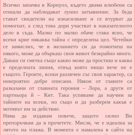
Всичко запачва в Корнуол, където двама влюбени са
отишли да наблюдават лунно затъмнение. За беда
стават свидетели на изнасилване и се втурват да
помогнат, а след това дори участват в наказателното
дело в съда. Малко по малко обаче става ясно, че
всеки крие някаква тайна с определена цел. Четейки
се замислих, че в желанието си да помогнеш на
някого, може да объркаш своя живот безкрайно много.
Даваш си сметка също какво може да простиш и каква
е пределната линия, отвъд която нищо вече не е
същото. Героите, всеки различен със своя характер, са
невероятно добре описани. Някои от главите са
разказани от главната героиня – Лора, а други от
партньора й – Кит. Така успяваме да научим за
тайните на всеки, но също и да разберем какъв е
мотивът им за действие.
Няма да издавам повече, защото силно Ви
препоръчвам да я прочетете. Мисля, че е идеална за
лятото на плажа. В момента е намалена в сайта на