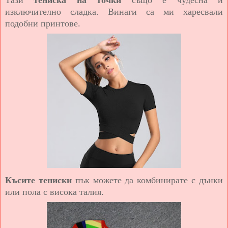
Тази
тениска на точки
също е чудесна и
изключително сладка. Винаги са ми харесвали
подобни принтове.
Късите тениски
пък можете да комбинирате с дънки
или пола с висока талия.