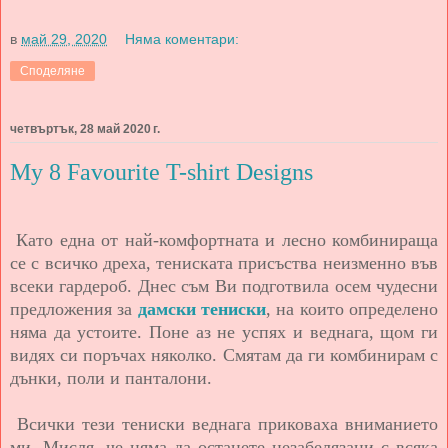
в
май 29, 2020
Няма коментари:
Споделяне
четвъртък, 28 май 2020 г.
My 8 Favourite T-shirt Designs
Като една от най-комфортната и лесно комбинираща
се с всичко дреха, тениската присъства неизменно във
всеки гардероб. Днес съм Ви подготвила осем чудесни
предложения за
дамски тениски
, на които определено
няма да устоите. Поне аз не успях и веднага, щом ги
видях си поръчах няколко. Смятам да ги комбинирам с
дънки, поли и панталони.
Всички тези тениски веднага приковаха вниманието
ми. Мисля, че няма да останете незабелязани с всяка