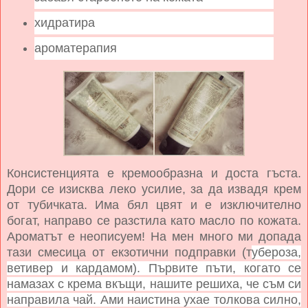
хидратира
ароматерапия
Консистенцията е кремообразна и доста гъста.
Дори се изисква леко усилие, за да извадя крем
от тубичката. Има бял цвят и е изключително
богат, направо се разстила като масло по кожата.
Ароматът е неописуем! На мен много ми допада
тази смесица от екзотични подправки (т
убероза,
ветивер и кардамом). Първите пъти, когато се
намазах с крема вкъщи, нашите решиха, че съм си
направила чай. Ами наистина ухае толкова силно,