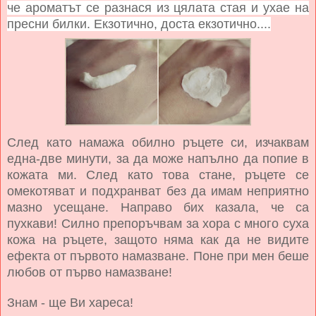
че ароматът се разнася из цялата стая и ухае на
пресни билки. Екзотично, доста екзотично....
След като намажа обилно ръцете си, изчаквам
една-две минути, за да може напълно да попие в
кожата ми. След като това стане, ръцете се
омекотяват и подхранват без да имам неприятно
мазно усещане. Направо бих казала, че са
пухкави! Силно препоръчвам за хора с много суха
кожа на ръцете, защото няма как да не видите
ефекта от първото намазване. Поне при мен беше
любов от първо намазване!
Знам - ще Ви хареса!