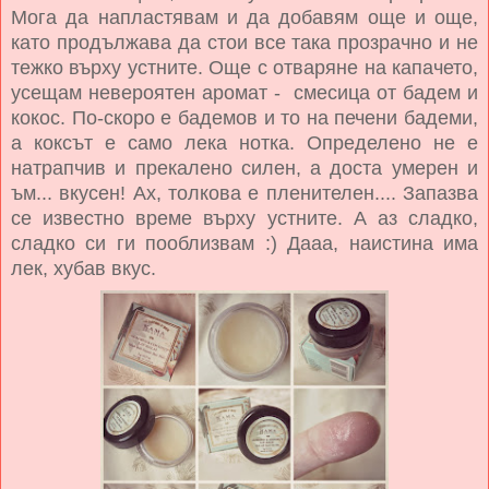
Мога да напластявам и да добавям още и още,
като продължава да стои все така прозрачно и не
тежко върху устните. Още с отваряне на капачето,
усещам невероятен аромат - смесица от бадем и
кокос. По-скоро е бадемов и то на печени бадеми,
а коксът е само лека нотка. Определено не е
натрапчив и прекалено силен, а доста умерен и
ъм... вкусен! Ах, толкова е пленителен.... Запазва
се известно време върху устните. А аз сладко,
сладко си ги пооблизвам :) Дааа, наистина има
лек, хубав вкус.