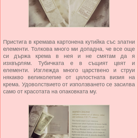
Пристига в кремава картонена кутийка със златни
елементи. Толкова много ми допадна, че все още
си държа крема в нея и не смятам да я
изхвърлям. Тубичката е в същият цвят и
елементи. Изглежда много царствено и струи
някакво великолепие от цялостната визия на
крема. Удоволствието от използването се засилва
само от красотата на опаковката му.