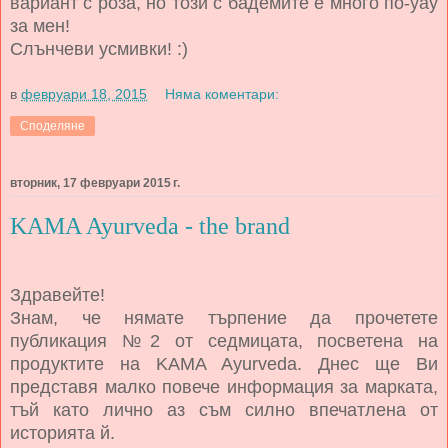
вариант с роза, но този с бадемите е много по-уау
за мен!
Слънчеви усмивки! :)
в
февруари 18, 2015
Няма коментари:
Споделяне
вторник, 17 февруари 2015 г.
KAMA Ayurveda - the brand
Здравейте!
Знам, че нямате търпение да прочетете
публикация №2 от седмицата, посветена на
продуктите на KAMA Ayurveda. Днес ще Ви
представя малко повече информация за марката,
тъй като лично аз съм силно впечатлена от
историята й.