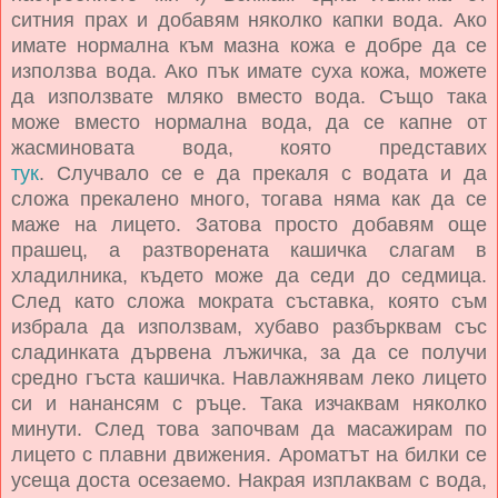
ситния прах и добавям няколко капки вода. Ако
имате нормална към мазна кожа е добре да се
използва вода. Ако пък имате суха кожа, можете
да използвате мляко вместо вода. Също така
може вместо нормална вода, да се капне от
жасминовата вода, която представих
тук
.
Случвало се е да прекаля с водата и да
сложа прекалено много, тогава няма как да се
маже на лицето. Затова просто добавям още
прашец, а разтворената кашичка слагам в
хладилника, където може да седи до седмица.
След като сложа мократа съставка, която съм
избрала да използвам, х
убаво разбърквам със
сладинката дървена лъжичка, за да се получи
средно гъста кашичка. Навлажнявам леко лицето
си и нанансям с ръце. Така изчаквам няколко
минути. След това започвам да масажирам по
лицето с плавни движения. Ароматът на билки се
усеща доста осезаемо. Накрая изплаквам с вода,