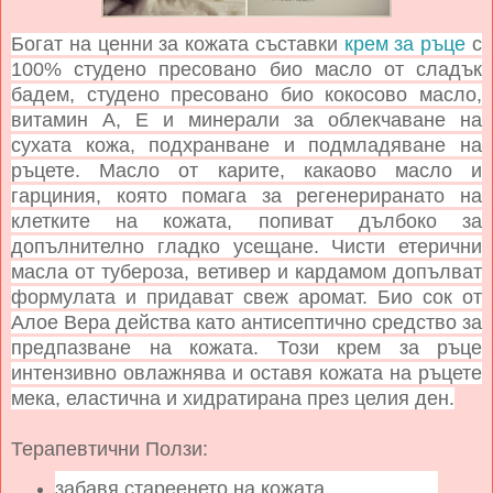
Богат на ценни за кожата съставки
крем за ръце
с
100% студено пресовано био масло от сладък
бадем, студено пресовано био кокосово масло,
витамин А, Е и минерали за облекчаване на
сухата кожа, подхранване и подмладяване на
ръцете. Масло от карите, какаово масло и
гарциния, която помага за регенериранато на
клетките на кожата, попиват дълбоко за
допълнително гладко усещане. Чисти етерични
масла от тубероза, ветивер и кардамом допълват
формулата и придават свеж аромат. Био сок от
Алое Вера действа като антисептично средство за
предпазване на кожата. Този крем за ръце
интензивно овлажнява и оставя кожата на ръцете
мека, еластична и хидратирана през целия ден.
Терапевтични Ползи:
забавя стареенето на кожата