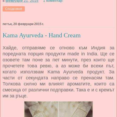
в
февруари 21, 2015
1 коментар:
Споделяне
петък, 20 февруари 2015 г.
Kama Ayurveda - Hand Cream
Хайде, отправяме се отново към Индия за
поредната порция продукти made in India. Ще се
озовете там поне за пет минути, през които ще
прочетете това ревю, а аз може би всеки път,
когато използвам Kama Ayurveda продукт. За
части от секундата направо се пренасям там.
Толкова силно ми влияят ароматите, които са
смесица от различни подправки. Така е и с кремът
им за ръце.