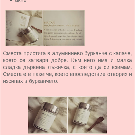
акне
Сместа пристига в алуминиево бурканче с капаче,
което се затваря добре. Към него има и малка
сладка дървена лъжичка, с която да си взимам.
Сместа е в пакетче, което впоследствие отворих и
изсипах в бурканчето.