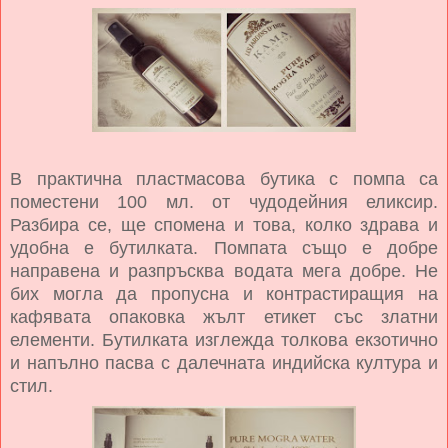
В практична пластмасова бутика с помпа са
поместени 100 мл. от чудодейния еликсир.
Разбира се, ще спомена и това, колко здрава и
удобна е бутилката. Помпата също е добре
направена и разпръсква водата мега добре. Не
бих могла да пропусна и контрастиращия на
кафявата опаковка жълт етикет със златни
елементи. Бутилката изглежда толкова екзотично
и напълно пасва с далечната индийска култура и
стил.