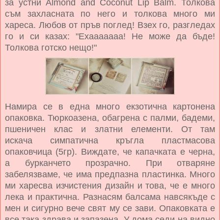
за устни Almond and Coconut Lip Balm. Толкова
съм захласната по него и толкова много ми
хареса. Любов от пръв поглед! Взех го, разгледах
го и си казах: "Ехааааааа! Не може да бъде!
Толкова готско нещо!"
Намира се в една много екзотична картонена
опаковка. Тюркоазена, обагрена с палми, бадеми,
пшеничен клас и златни елементи. От там
искача симпатична кръгла пластмасова
опаковчица (5гр). Виждате, че капачката е черна,
а бурканчето прозрачно. При отваряне
забелязваме, че има предпазна пластинка. Много
ми харесва изчистения дизайн и това, че е много
лека и практична. Разнасям балсама навсякъде с
мен и сигурно вече свят му се зави. Опаковката е
все така здрава и запазена. У дома седи на видно