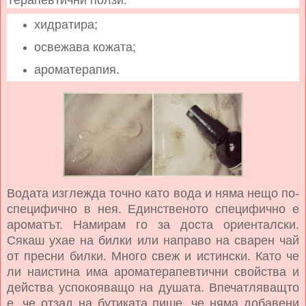
Терапевтични ползи:
хидратира;
освежава кожата;
ароматерапия.
Водата изглежда точно като вода и няма нещо по-
специфично в нея. Единственото специфично е
ароматът. Намирам го за доста ориенталски.
Сякаш ухае на билки или направо на сварен чай
от пресни билки. Много свеж и истински. Като че
ли наистина има ароматерапевтични свойства и
действа успокояващо на душата. Впечатляващто
е, че отзад на бутиката пише, че няма добавени