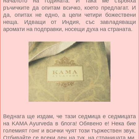
началото на годината. И така ме сърбяха
ръчичките да опитам всичко, което предлагат. И
да, опитах не едно, а цели четири божествени
неща. Идващи от Индия, със завладяващи
аромати на подправки, носещи духа на страната.
Веднага ще издам, че тази седмица е седмицата
на KAMA Ayurveda в блога! Обявено е! Нека бие
големият гонг и всички чуят този тържествен звук.
Отбивайте се всеки ден на тук, на страницата ми,