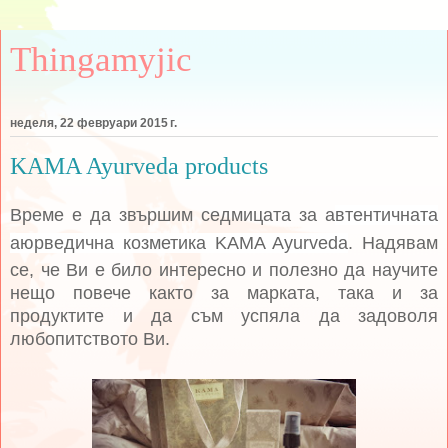
Thingamyjic
неделя, 22 февруари 2015 г.
KAMA Ayurveda products
Време е да звършим седмицата за а
втентичната
аюрведична козметика
KAMA Ayurveda
. Надявам
се, че Ви е било интересно и полезно да научите
нещо повече както за марката, така и за
продуктите и да съм успяла да задоволя
любопитството Ви.