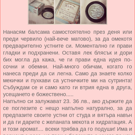
Нанасям балсама самостоятелно през деня или
преди червило (най-вече матово), за да омекотя
предварително устните си. Моментално ги прави
гладки и подхранени. Оставя лек блясък и дори
бих могла да кажа, че ги прави една идея по-
сочни и обемни. Най-много обичам, когато го
нанеса преди да си легна. Само да знаете колко
мекички и пухкави са устничките ми на сутринта!
Събуждам се и само като ги втрия една в друга,
усещането е божествено.....
Напълно си залужават 23. 36 лв., ако държите да
се поглезите с нещо напълно натурално, за да
предпазите своите устни от студа и вятъра навън
и да ги дарите с желаната мекота и хидратация. А
и този аромат.... всеки трябва да го подуши! Има и