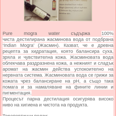
Pure mogra water
съдържа
100%
чиста
дестилирана
жасминова вода от подбрана
‘Indian Mogra’ (Жасмин). Казват, че е
древна
рецепта за хидратация, която балансира суха,
зряла и чувствителна кожа. Жасминовата вода
облекчава раздразнена кожа, а нежният и сладък
аромат на жасмин действа успокоително на
нервната система. Жасминовата вода се грижи за
кожата чрез балансиране на рН, а също така
помага и за намаляване на фините линии и
пигментация.
Процесът парна дестилация осигурява високо
ниво на хигиена и чистота на продукта.