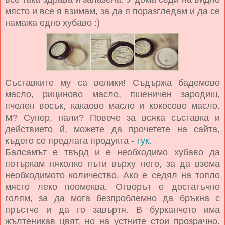
място и все я взимам, за да я поразгледам и да се
намажа едно хубаво :)
Съставките му са велики!
Съдържа бадемово
масло, рициново масло, пшеничен зародиш,
пчелен восък, какаово масло и кокосово масло.
М? Супер, нали? Повече за всяка съставка и
действието й, можете да прочетете на сайта,
където се предлага продукта -
тук
.
Балсамът е твърд и е необходимо хубаво да
потъркам няколко пъти върху него, за да взема
необходимото количество. Ако е седял на топло
място леко поомеква. Отворът е достатъчно
голям, за да мога безпроблемно да бръкна с
пръстче и да го завъртя. В бурканчето има
жълтеникав цвят, но на устните стои прозрачно.