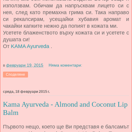
използвам. Обичам да напръсквам лицето си с
нея, след като премахна грима си. Така направо
си рекалсирам, усещайки хубавия аромат и
чакайки капките нежно да попият в кожата ми.
Усетете блаженството върху кожата си и усетете с
душата си!
От
KAMA Ayurveda
.
в
февруари 19, 2015
Няма коментари:
Споделяне
сряда, 18 февруари 2015 г.
Kama Ayurveda - Almond and Coconut Lip
Balm
Първото нещо, което ще Ви представя е балсамът