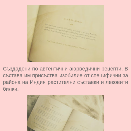
Създадени по автентични аюрведични рецепти. В
състава им присъства изобилие от специфични за
района на Индия растителни съставки и лековити
билки.