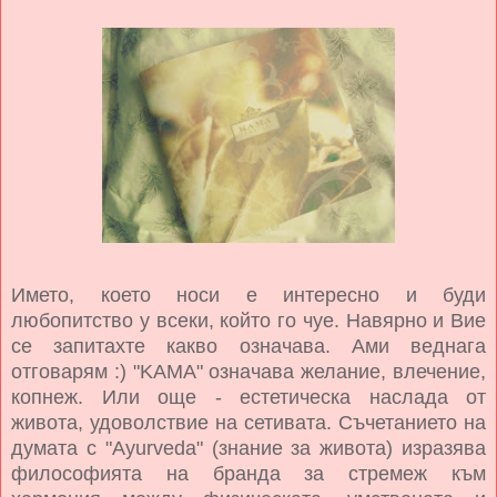
Името, което носи е интересно и буди
любопитство у всеки, който го чуе. Навярно и Вие
се запитахте какво означава. Ами веднага
отговарям :) "KAMA" означава желание, влечение,
копнеж. Или още - естетическа наслада от
живота, удоволствие на сетивата. Съчетанието на
думата с "Ayurveda" (знание за живота) изразява
философията на бранда за стремеж към