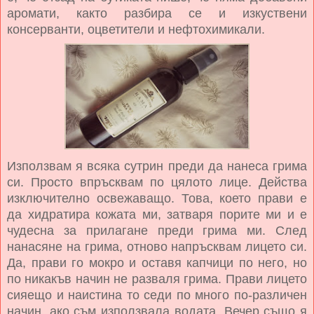
аромати, както разбира се и
изкуствени
консерванти, оцветители и нефтохимикали.
Използвам я всяка сутрин преди да нанеса грима
си. Просто впръсквам по цялото лице. Действа
изключително освежаващо. Това, което прави е
да хидратира кожата ми, затваря порите ми и е
чудесна за прилагане преди грима ми. След
нанасяне на грима, отново напръсквам лицето си.
Да, прави го мокро и оставя капчици по него, но
по никакъв начин не разваля грима. Прави лицето
сияещо и наистина то седи по много по-различен
начин, ако съм използвала водата. Вечер също я