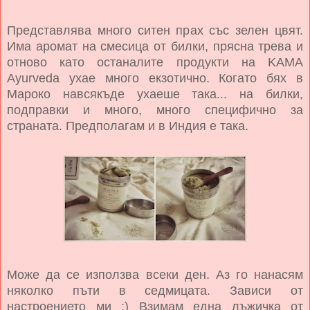
Представлява много ситен прах със зелен цвят.
Има аромат на смесица от билки, прясна трева и
отново като останалите продукти на
KAMA
Ayurveda ухае много екзотично. Когато бях в
Мароко навсякъде ухаеше така... на билки,
подправки и много, много специфично за
страната. Предполагам и в Индия е така.
Може да се използва всеки ден. Аз го нанасям
няколко пъти в седмицата. Зависи от
настроението ми :) Взимам една лъжичка от