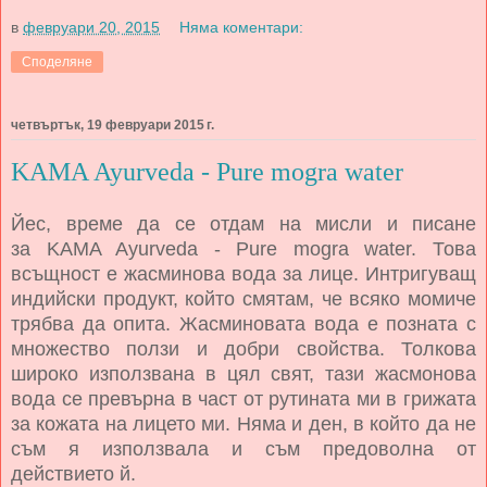
в
февруари 20, 2015
Няма коментари:
Споделяне
четвъртък, 19 февруари 2015 г.
KAMA Ayurveda - Pure mogra water
Йес, време да се отдам на мисли и писане
за
KAMA Ayurveda - Pure mogra water
. Това
всъщност е жасминова вода за лице. Интригуващ
индийски продукт, който смятам, че всяко момиче
трябва да опита. Жасминовата вода е позната с
множество ползи и добри свойства. Толкова
широко използвана в цял свят, тази жасмонова
вода се превърна в част от рутината ми в грижата
за кожата на лицето ми. Няма и ден, в който да не
съм я използвала и съм предоволна от
действието й.