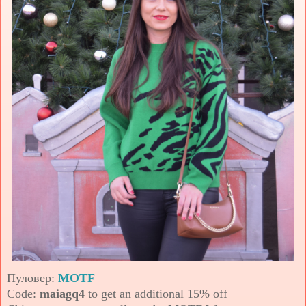
Пуловер:
MOTF
Code:
maiagq4
to get an additional 15% off