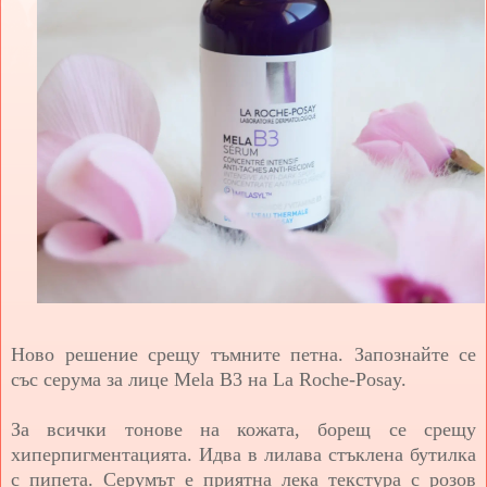
Ново решение срещу тъмните петна. Запознайте се
със серума за лице Mela B3 на La Roche-Posay.
За всички тонове на кожата, борещ се срещу
хиперпигментацията. Идва в лилава стъклена бутилка
с пипета. Серумът е приятна лека текстура с розов