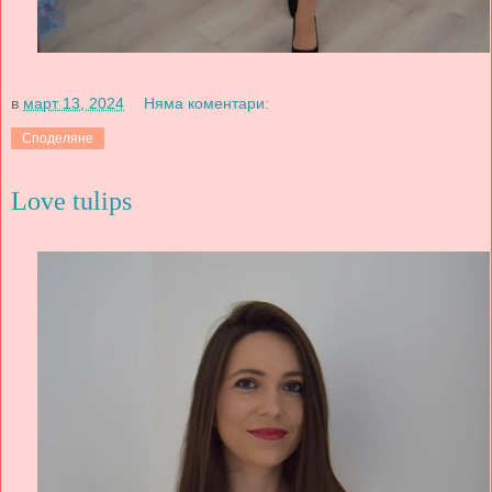
в
март 13, 2024
Няма коментари:
Споделяне
Love tulips