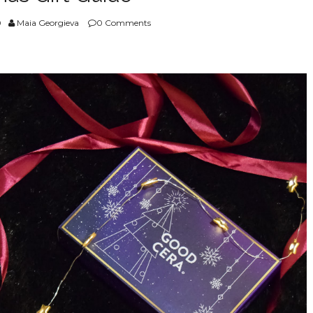
0
Maia Georgieva
0 Comments