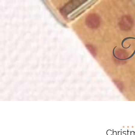
Th
Christ