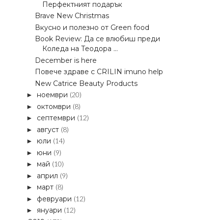
Перфектният подарък
Brave New Christmas
Вкусно и полезно от Green food
Book Review: Да се влюбиш преди
Коледа на Теодора ...
December is here
Повече здраве с CRILIN imuno help
New Catrice Beauty Products
ноември
(20)
►
октомври
(8)
►
септември
(12)
►
август
(8)
►
юли
(14)
►
юни
(9)
►
май
(10)
►
април
(9)
►
март
(8)
►
февруари
(12)
►
януари
(12)
►