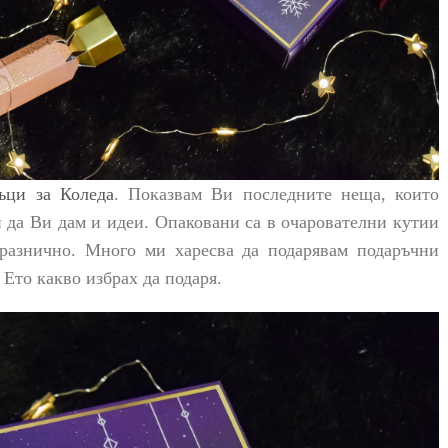
ъци за Коледа
. Показвам Ви последните неща, които
и да Ви дам и идеи. Опаковани са в очарователни кутии
празнично. Много ми харесва да подарявам подаръчни
 Ето какво избрах да подаря.