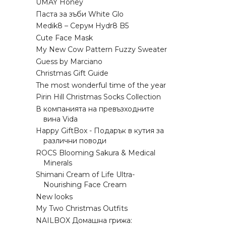
UMAY Honey
Паста за зъби White Glo
Medik8 – Серум Hydr8 B5
Cute Face Mask
My New Cow Pattern Fuzzy Sweater
Guess by Marciano
Christmas Gift Guide
The most wonderful time of the year
Pirin Hill Christmas Socks Collection
В компанията на превъзходните
вина Vida
Happy GiftBox - Подарък в кутия за
различни поводи
ROCS Blooming Sakura & Medical
Minerals
Shimani Cream of Life Ultra-
Nourishing Face Cream
New looks
My Two Christmas Outfits
NAILBOX Домашна грижа: