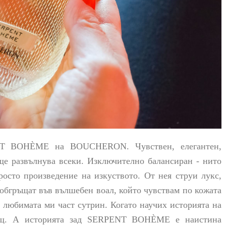
NT BOHÈME на BOUCHERON. Чувствен, елегантен,
ще развълнува всеки. Изключително балансиран - нито
росто произведение на изкуството. От нея струи лукс,
 обгръщат във вълшебен воал, който чувствам по кожата
е любимата ми част сутрин. Когато научих историята на
ащ. А историята зад
SERPENT BOHÈME
е наистина