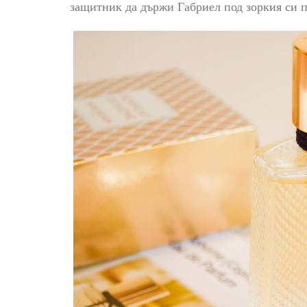
защитник да държи Габриел под зоркия си п