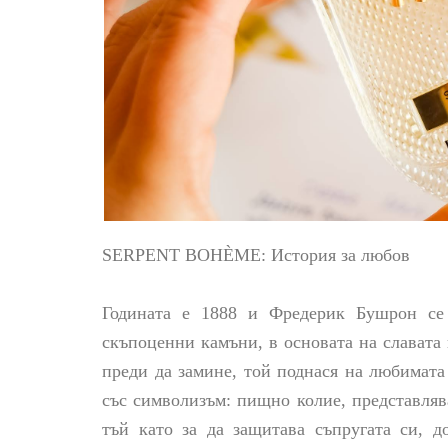
SERPENT BOHÈME: История за любов
Годината е 1888 и Фредерик Бушрон се 
скъпоценни камъни, в основата на славата 
преди да замине, той поднася на любимата
със символизъм: пищно колие, представляв
тъй като за да защитава съпругата си, д