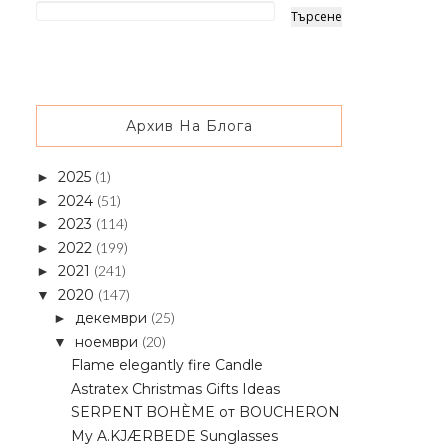
Архив На Блога
2025
(1)
►
2024
(51)
►
2023
(114)
►
2022
(199)
►
2021
(241)
►
2020
(147)
▼
декември
(25)
►
ноември
(20)
▼
Flame elegantly fire Candle
Astratex Christmas Gifts Ideas
SERPENT BOHÈME от BOUCHERON
My A.KJÆRBEDE Sunglasses