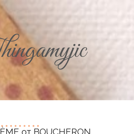
ingamyjic
ÈME от BOUCHERON