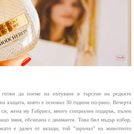
готви да поеме на пътуване в търсене на редките
на къщата, която е основал 30 години по-рано. Вечерта
 си, жена му Габриел, много специален подарък, пълен
ащо змия, обсипана с диаманти. Това бил мъдър избор,
окато е далеч от вкъщи, той "заръчал" на животното