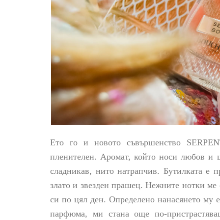
Ето го и новото съвършенство SERPE
пленителен. Аромат, който носи любов и 
сладникав, нито натрапчив. Бутилката е п
злато и звезден прашец. Нежните нотки ме
си по цял ден. Определено нанасянето му 
парфюма, ми стана още по-пристрастяв