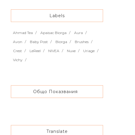
Labels
Ahmad Tea
Apaisac Biorga
Aura
Avon
Baby Post
Biorga
Brushes
Crest
LeReel
NIVEA
Nuxe
Uriage
Vichy
Общо Показвания
Translate