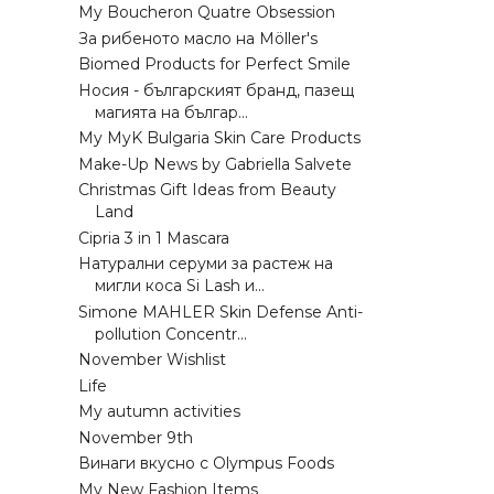
My Boucheron Quatre Obsession
За рибеното масло на Möller's
Biomed Products for Perfect Smile
Носия - българският бранд, пазещ
магията на българ...
My MyK Bulgaria Skin Care Products
Make-Up News by Gabriella Salvete
Christmas Gift Ideas from Beauty
Land
Cipria 3 in 1 Mascara
Натурални серуми за растеж на
мигли коса Si Lash и...
Simone MAHLER Skin Defense Anti-
pollution Concentr...
November Wishlist
Life
My autumn activities
November 9th
Винаги вкусно с Olympus Foods
My New Fashion Items