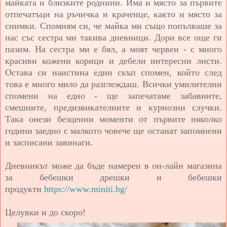
майката и близките роднини. Има и място за първите
отпечатъци на ръчичка и краченце, както и място за
снимки. Спомням си, че майка ми също попълваше за
нас със сестра ми такива дневници. Дори все още ги
пазим. На сестра ми е бял, а моят червен - с много
красиви кожени корици и дебели интересни листи.
Остава си наистина един скъп спомен, който след
това е много мило да разглеждаш. Всички умилителни
спомени на едно - ще запечатаме забавните,
смешните, предизвикателните и куриозни случки.
Така онези безценни моменти от първите няколко
години заедно с малкото човече ще останат запомнени
и засписани завинаги.
Дневникът може да бъде намерен в он-лайн магазина
за бебешки дрешки и бебешки
продукти
https://www.miniti.bg/
Целувки и до скоро!