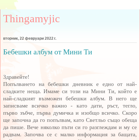
Thingamyjic
вторник, 22 февруари 2022 г.
Бебешки албум от Мини Ти
Здравейте!
Попълването на бебешки дневник е едно от най-
сладките неща. Имаме си този на Мини Ти, който е
най-сладкият възможен бебешки албум. В него ще
записваме всичко важно - като дати, ръст, тегло,
първо зъбче, първа думичка и изобщо всичко. Скоро
ще започна да го попълвам, като Светльо също обеща
да пише. Вече няколко пъти си го разглеждам и му се
радвам. Започва се с малко информация за бащата,