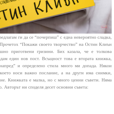
редлагам ги да се “почерпиш” с една невероятно сладка,
 Прочетох “Покажи своето творчество” на Остин Клиън
ашно приготвени гризини. Бих казала, че е толкова
здам един нов пост. Всъщност това е втората книжка,
 напред” и определено стила много ми допада. Някои
 което носи важно послание, а на други има снимки,
ние. Книжката е малка, но с много ценни съвети. Няма
о. Авторът ни споделя десет основни съвета: