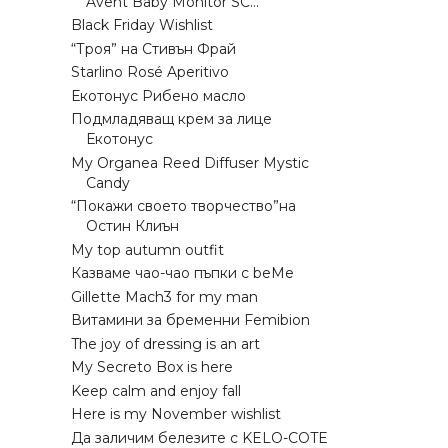
Avent Baby Monitor SC...
Black Friday Wishlist
“Троя” на Стивън Фрай
Starlino Rosé Aperitivo
Екотонус Рибено масло
Подмладяващ крем за лице
Екотонус
My Organea Reed Diffuser Mystic
Candy
“Покажи своето творчество”на
Остин Клиън
My top autumn outfit
Казваме чао-чао пъпки с beMе
Gillette Mach3 for my man
Витамини за бременни Femibion
The joy of dressing is an art
My Secreto Box is here
Keep calm and enjoy fall
Here is my November wishlist
Да заличим белезите с KELO-COTE