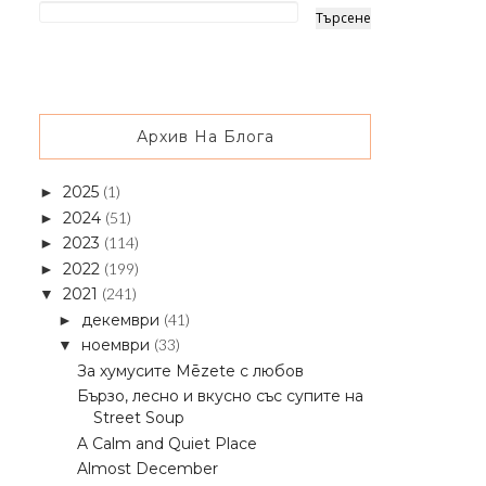
Архив На Блога
2025
(1)
►
2024
(51)
►
2023
(114)
►
2022
(199)
►
2021
(241)
▼
декември
(41)
►
ноември
(33)
▼
За хумусите Mēzete с любов
Бързо, лесно и вкусно със супите на
Street Soup
A Calm and Quiet Place
Almost December