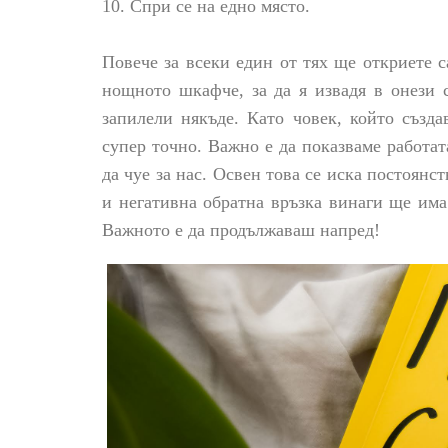
10. Спри се на едно място.
Повече за всеки един от тях ще откриете 
нощното шкафче, за да я извадя в онези 
запилели някъде. Като човек, който създ
супер точно. Важно е да показваме работа
да чуе за нас. Освен това се иска постоянс
и негативна обратна връзка винаги ще има
Важното е да продължаваш напред!