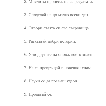
2. Мисли за процеса, не са резултата.
3. Споделяй нещо малко всеки ден.
4. Отвори стаята си със съкровища.
5. Разказвай добри истории.
6. Учи другите на онова, което знаеш.
7. Не се превръщай в човешки спам.
8. Научи се да поемаш удари.
9. Продавай се.