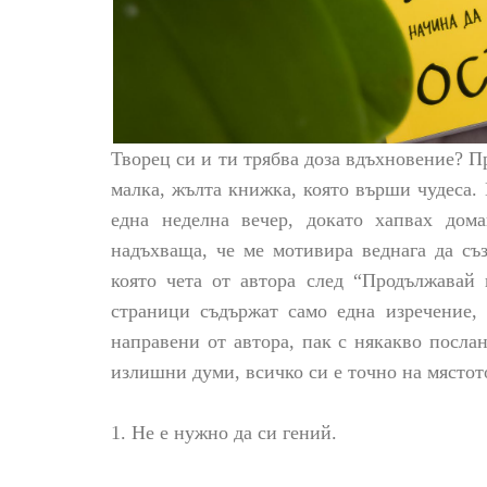
Творец си и ти трябва доза вдъхновение? П
малка, жълта книжка, която върши чудеса.
една неделна вечер, докато хапвах дом
надъхваща, че ме мотивира веднага да съ
която чета от автора след “Продължавай
страници съдържат само една изречение,
направени от автора, пак с някакво посла
излишни думи, всичко си е точно на мястот
1. Не е нужно да си гений.