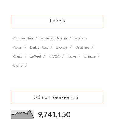
Labels
Ahmad Tea
Apaisac Biorga
Aura
Avon
Baby Post
Biorga
Brushes
Crest
LeReel
NIVEA
Nuxe
Uriage
Vichy
Общо Показвания
9,741,150