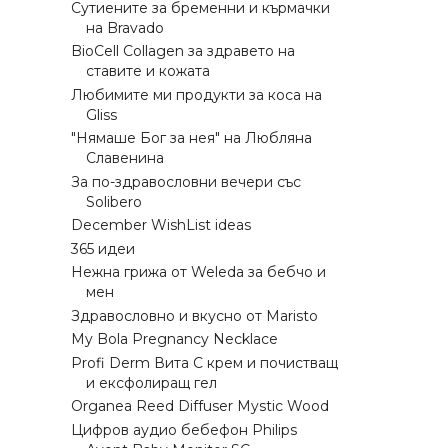
Сутиените за бременни и кърмачки
на Bravado
BioCell Collagen за здравето на
ставите и кожата
Любимите ми продукти за коса на
Gliss
"Нямаше Бог за нея" на Любляна
Славенина
За по-здравословни вечери със
Solibero
December WishList ideas
365 идеи
Нежна грижа от Weleda за бебчо и
мен
Здравословно и вкусно от Maristo
My Bola Pregnancy Necklace
Profi Derm Вита С крем и почистващ
и ексфолиращ гел
Organea Reed Diffuser Mystic Wood
Цифров аудио бебефон Philips