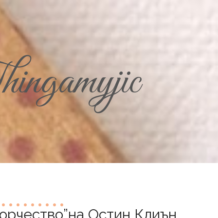
ingamyjic
орчество”на Остин Клиън