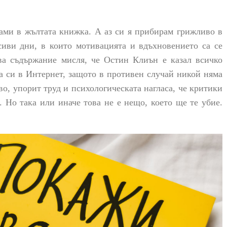
сами в жълтата книжка. А аз си я прибирам грижливо в
сиви дни, в които мотивацията и вдъхновението са се
ава съдържание мисля, че Остин Клиън е казал всичко
та си в Интернет, защото в противен случай никой няма
тво, упорит труд и психологическата нагласа, че критики
. Но така или иначе това не е нещо, което ще те убие.