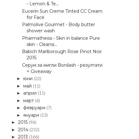
- Lemon & Te...
Eucerin Sun Creme Tinted CC Cream
for Face
Palmolive Gourmet - Body butter
shower wash
Pharmatheiss - Skin in balance Pure
skin - Cleansi...
Babich Marlborough Rose Pinot Noir
2015
Серум за мигли Bonilash - резултати
+ Giveaway
юни
(22)
►
май
(11)
►
април
(11)
►
март
(6)
►
февруари
(7)
►
януари
(13)
►
2015
(96)
►
2014
(232)
►
2013
(166)
►