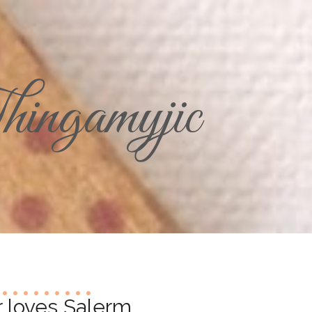
ingamyjic
r loves Salerm