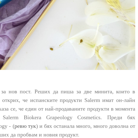
 за нов пост. Реших да пиша за две минита, които в
открих, че испанските продукти Salerm имат он-лайн
каза се, че един от най-продаваните продукти в момента
Salerm Biokera Grapeology Cosmetics. Преди бях
ogy
- (
ревю тук
) и бях останала много, много доволна от
еших да пробвам и новия продукт.