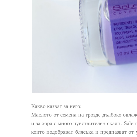
Какво казват за него:
Маслото от семена на грозде дълбоко овла
и
за хора с много чувствителен скалп.
Saler
които подобряват блясъка и предпазват от 