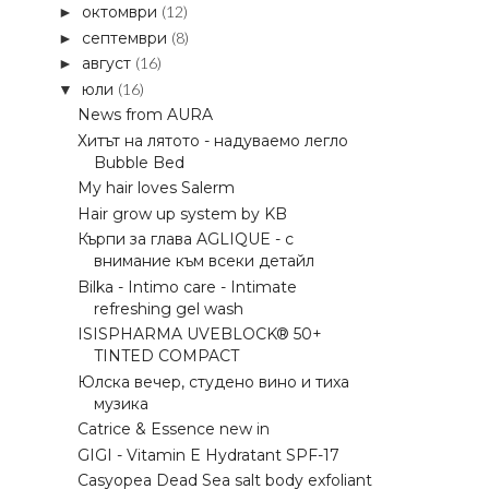
октомври
(12)
►
септември
(8)
►
август
(16)
►
юли
(16)
▼
News from AURA
Хитът на лятото - надуваемо легло
Bubble Bed
My hair loves Salerm
Hair grow up system by KB
Кърпи за глава AGLIQUE - с
внимание към всеки детайл
Bilka - Intimo care - Intimate
refreshing gel wash
ISISPHARMA UVEBLOCK® 50+
TINTED COMPACT
Юлска вечер, студено вино и тиха
музика
Catrice & Essence new in
GIGI - Vitamin E Hydratant SPF-17
Casyopea Dead Sea salt body exfoliant