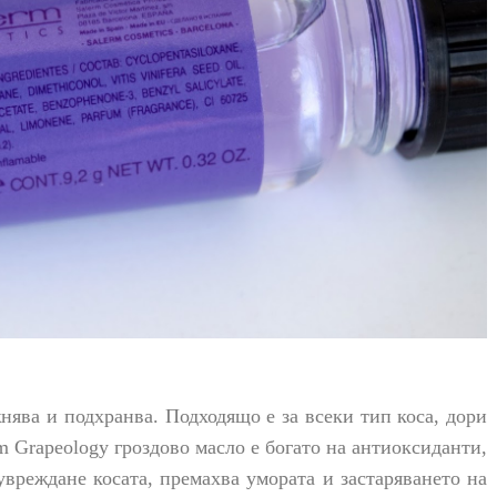
жнява и подхранва.
Подходящо е за всеки тип коса, дори
m Grapeology гроздово масло е богато на антиоксиданти,
увреждане косата, премахва умората и застаряването на