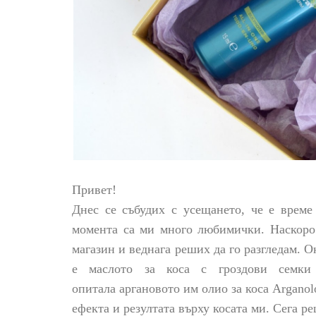
Привет!
Днес се събудих с усещането, че е време
момента са ми много любимички. Наскоро 
магазин и веднага реших да го разгледам. О
е маслото за коса с гроздови семки 
опитала
аргановото им олио за коса Arganol
ефекта и резултата върху косата ми. Сега р