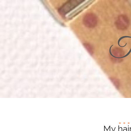
Th
My hai