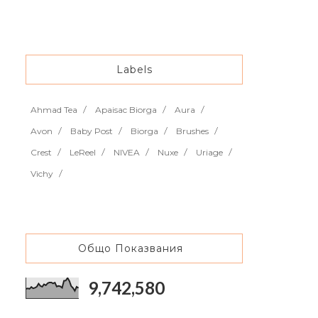
Labels
Ahmad Tea
Apaisac Biorga
Aura
Avon
Baby Post
Biorga
Brushes
Crest
LeReel
NIVEA
Nuxe
Uriage
Vichy
Общо Показвания
9,742,580