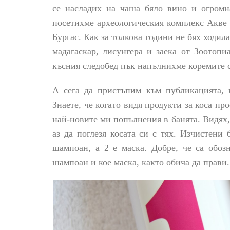
се насладих на чаша бяло вино и огромн
посетихме
археологическия комплекс Акве
Бургас. Как за толкова години не бях ходил
мадагаскар, лисунгера и заека от Зоотоп
късния следобед пък напълнихме коремите с
А сега да пристъпим към публикацията, к
Знаете, че к
огато видя продукти за коса про
най-новите ми попълнения в банята. Видях,
аз да поглезя косата си с тях. Изчистени
шампоан, а 2 е маска. Добре, че са обоз
шампоан и кое маска, както обича да прави.