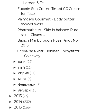
- Lemon & Te...
Eucerin Sun Creme Tinted CC Cream
for Face
Palmolive Gourmet - Body butter
shower wash
Pharmatheiss - Skin in balance Pure
skin - Cleansi...
Babich Marlborough Rose Pinot Noir
2015
Серум за мигли Bonilash - резултати
+ Giveaway
юни
(22)
►
май
(11)
►
април
(11)
►
март
(6)
►
февруари
(7)
►
януари
(13)
►
2015
(96)
►
2014
(232)
►
2013
(166)
►