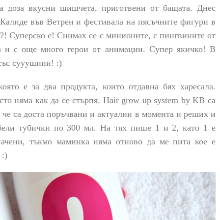
а доза вкусни шишчета, приготвени от бащата. Днес
 Калиде във Ветрен и
ф
естивала на пясъчните фигури в
а?! Суперско е! Снимах се с минионите, с пингвините от
иа и с още много герои от анимации. Супер якичко! В
ъс сууушиии! :)
оято е за два продукта, които отдавна бях харесала.
сто няма как да се стърпя. Hair grow up system by KB са
 че са доста поръчвани и актуални в момента и реших и
 бели тубички по 300 мл. На тях пише 1 и 2, като 1 е
начени, тъкмо маминка няма отново да ме пита кое е
 :)