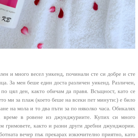
лен и много весел уикенд, починали сте си добре и сте
ица. За мен беше един доста различен уикенд. Различен,
 по цял ден, както обичам да правя. Всъщност, като се
то ми за плаж (което беше на всеки пет минути:) е било
не на мола и то два пъти за по няколко часа. Обикалях
а време в ровене из джунджуриите. Купих си много
ам гримовете, както и разни други дребни джунджории.
ботната вечер пък прекарах изкючително приятно, като