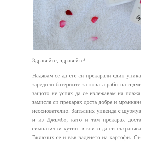
Здравейте, здравейте!
Надявам се да сте си прекарали един уника
заредили батериите за новата работна седм
защото не успях да се излежавам на плажа
замисля си прекарах доста добре и мрънкане
неоснователно. Запълних уикенда с щурмува
и из Джъмбо, като и там прекарах дост
симпатични кутии, в които да си съхраняв
Включих се и във ваденето на картофи. Съ