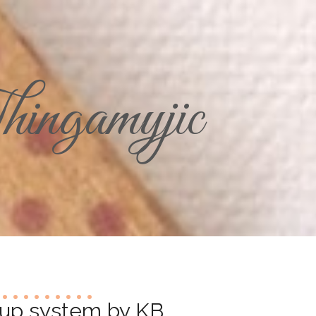
ingamyjic
 up system by KB