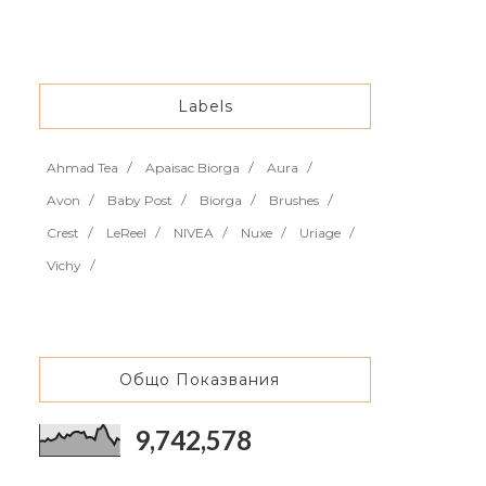
Labels
Ahmad Tea
Apaisac Biorga
Aura
Avon
Baby Post
Biorga
Brushes
Crest
LeReel
NIVEA
Nuxe
Uriage
Vichy
Общо Показвания
9,742,578