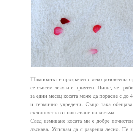
Шампоанът е прозрачен с леко розовееща с
се съвсем леко и е приятен. Пише, че тряб
за един месец косата
може да порасне с до 4
и термично увредени. Също така обещава
склонността от накъсване на косъма.
След измиване косата ми е добре почистен
лъскава. Успявам да я разреша лесно. Не 