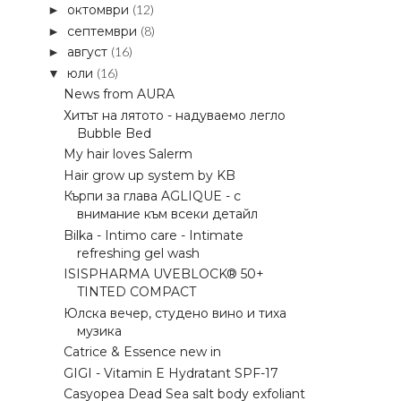
октомври
(12)
►
септември
(8)
►
август
(16)
►
юли
(16)
▼
News from AURA
Хитът на лятото - надуваемо легло
Bubble Bed
My hair loves Salerm
Hair grow up system by KB
Кърпи за глава AGLIQUE - с
внимание към всеки детайл
Bilka - Intimo care - Intimate
refreshing gel wash
ISISPHARMA UVEBLOCK® 50+
TINTED COMPACT
Юлска вечер, студено вино и тиха
музика
Catrice & Essence new in
GIGI - Vitamin E Hydratant SPF-17
Casyopea Dead Sea salt body exfoliant