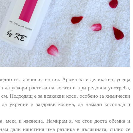
редно гъста консистенция. Ароматът
е деликатен, усеща
ва да ускори растежа на косата и при редовна употреба,
 см. Подходящ е за всякакви коси, особено за химически
 да укрепне и заздрави косъма, да намали
косопада и
а, мека и жизнена. Намирам я, че стои доста обемна и
знам дали наистина има разлика в дължината, силно се