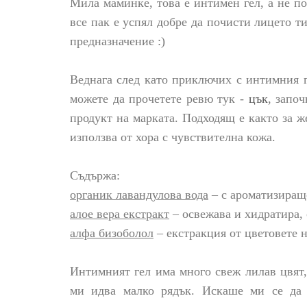
Мила маминке, това е интимен гел, а не по
все пак е успял добре да почисти лицето 
предназначение :)
Веднага след като приключих с интимния гел
можете да прочетете ревю тук -
цък
, започ
продукт на марката. Подходящ е както за ж
използва от хора с чувствителна кожа.
Съдържа:
органик лавандулова вода
– с ароматизиращ
aлое вера екстракт
– освежава и хидратира,
aлфа бизоболол
– екстракция от цветовете н
Интимният гел има много свеж лилав цвят,
ми идва малко рядък. Искаше ми се да 