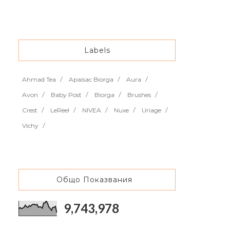
Labels
Ahmad Tea
Apaisac Biorga
Aura
Avon
Baby Post
Biorga
Brushes
Crest
LeReel
NIVEA
Nuxe
Uriage
Vichy
Общо Показвания
9,743,978