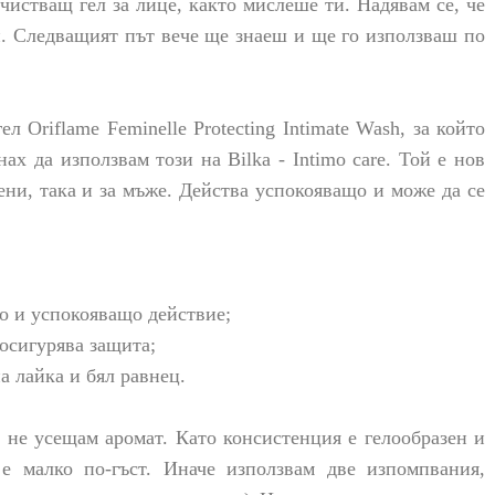
чистващ гел за лице, както мислеше ти. Надявам се, че
ти. Следващият път вече ще знаеш и ще го използваш по
 Oriflame Feminelle Protecting Intimate Wash, за който
нах да използвам този на Bilka - Intimo care. Той е нов
ени, така и за мъже.
Действа успокояващо и може да се
о и успокояващо действие;
 осигурява защита;
а лайка и бял равнец.
 не усещам аромат. Като консистенция е гелообразен и
е малко по-гъст. Иначе използвам две изпомпвания,