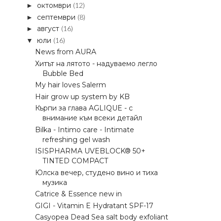
октомври
(12)
►
септември
(8)
►
август
(16)
►
юли
(16)
▼
News from AURA
Хитът на лятото - надуваемо легло
Bubble Bed
My hair loves Salerm
Hair grow up system by KB
Кърпи за глава AGLIQUE - с
внимание към всеки детайл
Bilka - Intimo care - Intimate
refreshing gel wash
ISISPHARMA UVEBLOCK® 50+
TINTED COMPACT
Юлска вечер, студено вино и тиха
музика
Catrice & Essence new in
GIGI - Vitamin E Hydratant SPF-17
Casyopea Dead Sea salt body exfoliant