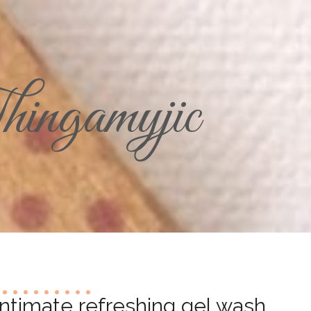
ingamyjic
 Intimate refreshing gel wash