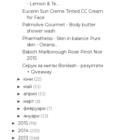
- Lemon & Te...
Eucerin Sun Creme Tinted CC Cream
for Face
Palmolive Gourmet - Body butter
shower wash
Pharmatheiss - Skin in balance Pure
skin - Cleansi...
Babich Marlborough Rose Pinot Noir
2015
Серум за мигли Bonilash - резултати
+ Giveaway
юни
(22)
►
май
(11)
►
април
(11)
►
март
(6)
►
февруари
(7)
►
януари
(13)
►
2015
(96)
►
2014
(232)
►
2013
(166)
►