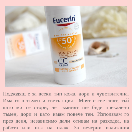
Подходящ е за всеки тип кожа, дори и чувствителна.
Има го в тъмен и светъл цвят. Моят е светлият, тъй
като ми се стори, че тъмният ще бъде прекалено
тъмен, дори и като имам повече тен. Използвам го
през деня, независимо дали отивам на разходка, на
работа или пък на плаж. За вечерни излизания