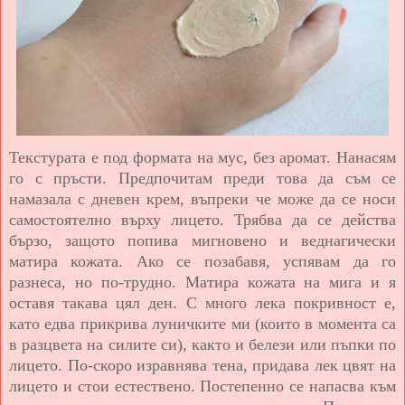
Текстурата е под формата на мус, без аромат. Нанасям
го с пръсти. Предпочитам преди това да съм се
намазала с дневен крем, въпреки че може да се носи
самостоятелно върху лицето. Трябва да се действа
бързо, защото попива мигновено и веднагически
матира кожата. Ако се позабавя, успявам да го
разнеса, но по-трудно. Матира кожата на мига и я
оставя такава цял ден. С много лека покривност е,
като едва прикрива луничките ми (които в момента са
в разцвета на силите си), както и белези или пъпки по
лицето. По-скоро изравнява тена, придава лек цвят на
лицето и стои естествено. Постепенно се напасва към