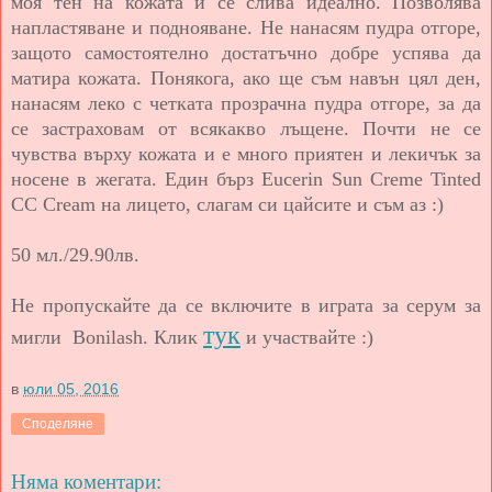
моя тен на кожата и се слива идеално. Позволява
напластяване и поднояване. Не нанасям пудра отгоре,
защото самостоятелно достатъчно добре успява да
матира кожата. Понякога, ако ще съм навън цял ден,
нанасям леко с четката прозрачна пудра отгоре, за да
се застраховам от всякакво лъщене. Почти не се
чувства върху кожата и е много приятен и лекичък за
носене в жегата. Един бърз Eucerin Sun Creme Tinted
CC Cream на лицето, слагам си цайсите и съм аз :)
50 мл./29.90лв.
Не пропускайте да се включите в играта за
серум за
тук
мигли Bonilash. Клик
и участвайте :)
в
юли 05, 2016
Споделяне
Няма коментари: