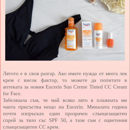
Лятото е в своя разгар. Ако имате нужда от меега лек
крем с висок фактор, то можете да попитате в
аптеката за новия Eucerin Sun Creme Tinted CC Cream
for Face.
Забелязала съм, че май всяко лято в плажната ми
чанта присъства нещо на Eucerin. Миналата година
почти изпръсках един прозрачен слънцезащитен
спрей за тяло със SPF 50, а тази съм с оцветения
слънцезащитен CC крем.