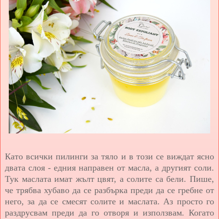
Като всички пилинги за тяло и в този се виждат ясно
двата слоя - едния направен от масла, а другият соли.
Тук маслата имат жълт цвят, а солите са бели. Пише,
че трябва хубаво да се разбърка преди да се гребне от
него, за да се смесят солите и маслата. Аз просто го
раздрусвам преди да го отворя и използвам. Когато