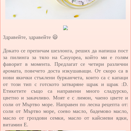
Здравейте, здравейте 😃
Докато се препичам шезлонга, реших да напиша пост
за пилинга за тяло на Casyopea, който ми е голям
фаворит в момента. Предлагат се четири различни
аромата, повечето доста изкушаващи. От скоро са в
нови якички стъклени бурканчета, които са с капаци
от този тип с готското затваряне щрак и щрак :D.
Етикетите също са направени много сладурско,
цветно и закачливо. Моят е с лимон, чаено цвете и
соли от Мъртво море. Направен по лесна рец
епта от:
соли от Мъртво море, соево масло, бадемово масло,
масло от гроздови семки, масло от кайсиеви ядки,
витамин Е.