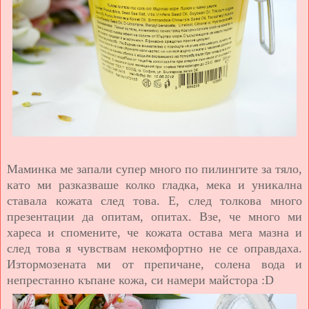
Маминка ме запали супер много по пилингите за тяло,
като ми разказваше колко гладка, мека и уникална
ставала кожата след това. Е, след толкова много
презентации да опитам, опитах. Взе, че много ми
хареса и спомените, че кожата остава мега мазна и
след това я чувствам некомфортно не се оправдаха.
Изтормозената ми от препичане, солена вода и
непрестанно къпане кожа, си намери майстора :D