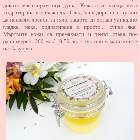
докато масажирам под душа. Кожата се усеща мега
хидратирана и овлажнена. След баня дори не е нужно
да нанасям лосион за тяло, защото си остава уникално
гладка, мека, хидратирана и просто... супер яка.
Мъртвите кожи са премахнати и тенът става по-
равномерен. 200 мл./ 19.50 лв. -
тук
или в магазините
на Casyopea.