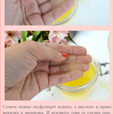
Солите нежно ексфолират кожата, а маслото я прави
мекичка и мазничка. И всичкото това се случва още,