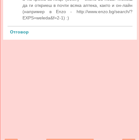
да ги откриеш в почти всяка аптека, както и он-лайн
(например в Enzo - http://www.enzo.bg/search/?
EXPS=weleda&f=2-1) :)
Отговор