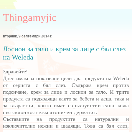
Thingamyjic
вторник, 9 септември 2014 г.
Лосион за тяло и крем за лице с бял слез
на Weleda
Здравейте!
Днес имам за показване цели два продукта на Weleda
от серията с бял слез. Съдържа крем против
подсичане, крем за лице и лосион за тяло. И трите
продукта са подходящи както за бебета и деца, така и
за възрастни, които имат
свръхчувствителна кожа
със склонност към атопичен дерматит.
Съставките на продуктите са натурални и
изключително нежни и щадящи.
Това са бял слез,