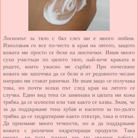
Лосионът за тяло с бял слез ми е много любим.
Използвам го все по-често в края на лятото, защото
кожата ми просто се бели на люспички. Имам много
сухи участъци по цялото тяло, най-вече краката и
ръцете, които ужасно ме сърбят. При почесване
кожата ми започчва да се бели и от редовното чесане
направо ми стават ранички. Не знам защо се получава
това, но почти всеки път след края на лятото се
случва. Един вид тена си заминава и цялата ми кожа
трябва да се излюспи или там както се казва. Знам, че
за да поддържаме тена хубав и наситен за по-дълго
трябва да се хидратираме както отвътре, така и отвън.
Да приемаме много течности, но и да поддържаме
кожата с различни хидратиращи продукти. Така
реших, че този лосион ще ми свърши работа.