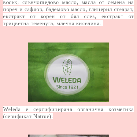
восък, слънчогледово масло, масла от семена на
пореч и сафлор, бадемово масло, глицерил стеарат,
екстракт от корен от бял слез, екстракт от
трицветна теменуга, млечна киселина.
Weleda е сертифицирана органична козметика
(серификат Natrue).