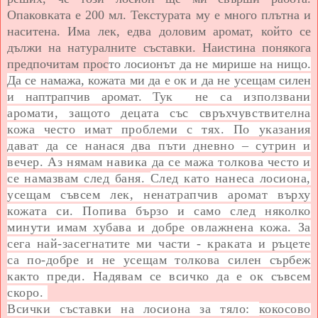
Опаковката е 200 мл. Текстурата му е много плътна и
наситена. Има лек, едва доловим аромат, който се
дължи на натуралните съставки. Наистина понякога
предпочитам прос
то лосионът да не мирише на нищо.
Да се намажа, кожата ми да е ок и да не усещам силен
и наптрапчив аромат. Тук н
е са използвани
аромати, защото децата със свръхчувствителна
кожа често имат проблеми с тях. По указания
дават да се нанася
два пъти дневно – сутрин и
вечер. Аз нямам навика да се мажа толкова често и
се намазвам след баня.
След като нанеса лосиона,
усещам съвсем лек, ненатрапчив аромат върху
кожата си. Попива бързо и само след няколко
минути имам хубава и добре овлажнена кожа. За
сега най-засегнатите ми части - краката и ръцете
са по-добре и не усещам толкова силен сърбеж
както преди. Надявам се всичко да е ок съвсем
скоро.
Всички съставки на лосиона за тяло:
кокосово