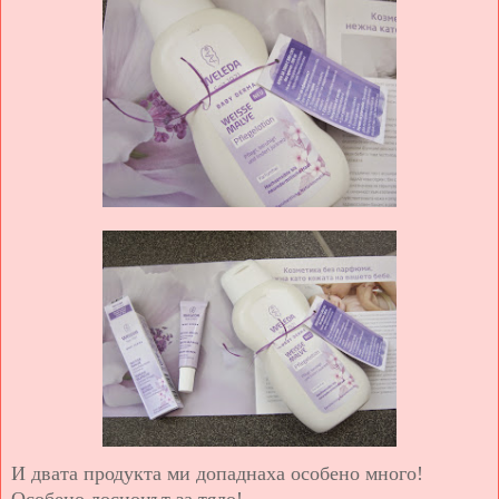
И двата продукта ми допаднаха особено много!
Особено лосионът за тяло!