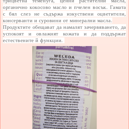
трицветна теменуга, ценни растителни масла,
органично кокосово масло и пчелен восък. Гамата
с бял слез не съдържа изкуствени оцветители,
консерванти и суровини от минерални масла.
Продуктите обещават да н
амалят зачервяването, да
у
спокоят и овлажнят кожата
и да п
оддържат
естествените й функции.