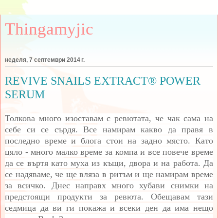
Thingamyjic
неделя, 7 септември 2014 г.
REVIVE SNAILS EXTRACT® POWER
SERUM
Толкова много изоставам с ревютата, че чак сама на
себе си се сърдя. Все намирам какво да правя в
последно време и блога стои на задно място. Като
цяло - много малко време за компа и все повече време
да се въртя като муха из къщи, двора и на работа. Да
се надяваме, че ще вляза в ритъм и ще намирам време
за всичко. Днес направх много хубави снимки на
предстоящи продукти за ревюта. Обещавам тази
седмица да ви ги покажа и всеки ден да има нещо