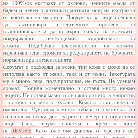
на 100%-ов екстракт от охлюви, ценните масла от
бадем и невен и антиоксидантната мощ на екстракта
от костилка на маслина. Продуктът за лице обещава
да
активизира естествените процеси на
възстановяване и да възвърне силата на клетките,
поддържайки необходимия хидробаланс на
кожата. Подобрява еластичността на кожата,
изравнява тена, спомага за редуцирането на бръчките,
нормализира пигментацията.
Серумът е подходящ за всеки тип кожа и може да се
използва както от жени, така и от мъже. Текстурата
му е много лека, полупрозрачна, не гъста. Не усешам
аромат. Попива моментално и оставя много нежно
лицето. Не оставя мазно и лъщящо лицето, а напротив
- попива си много хубаво. Кожата стои свежа и
омекотена. Чувствам я много хубава и нежничка. Аз
го нанасям всеки ден сутрин и вечер на почистено
лице. След серума нанасям и крем за лице
на
REVIVE
. Като цяло съм доволна от ефекта и ще
продължавам да използвам серума и крема с