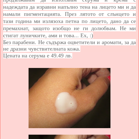
надеждата да изравни напълно тена на лицето ми и да
намали пигментацията. През лятото от слънцето и
тази година ми излязоха петна по лицето, дано да се
премахнат, защото изобщо не ги долюбвам. Не ми
стигат луничките, ами и това... Ех, :)
Без парабени. Не съдържа оцветители и аромати, за да
не дразни чувствителната кожа.
Цената на серума е
49.49 лв.