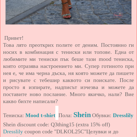
Привет!
Това лято преоткрих полите от деним. Постоянно ги
носих в комбинация с тениски или топове. Една от
любимите ми тениски пък беше тази mood тениска,
която отразява настроението ми. Супер готиното при
нея е, че има черна дъска, ня която можете да пишете
и рисувате с тебешир каквото си поискате. После
просто я изпирате, надписът изчезва и можете да
поставите ново послание. Много якичко, нали? Вие
какво бихте написали?
Shein
Тениска:
Mood t-shirt
Пола:
Обувки:
Dresslily
Shein discount code: Q3thing15 (extra 15% off)
Dresslily
coupon code "DLKOL25C"
Целувки и до