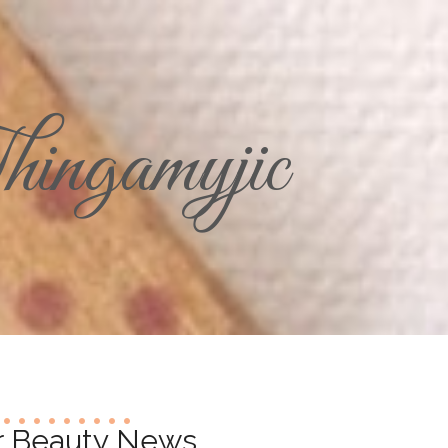
ingamyjic
r Beauty News