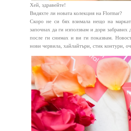
Хей, здравейте!
Видяхте ли новата колекция на Flormar?
Скоро не си бях взимала нещо на марката
започнах да ги използвам и дори забравих 
после ги снимах и ви ги показвам. Новост
нови червила, хайлайтъри, стик контури, оч