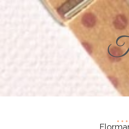
Th
Florma