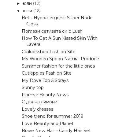
юли
(12)
►
юни
(18)
▼
Bell - Hypoallergenic Super Nude
Gloss
Поглези сетивата си с Lush
How To Get A Sun Kissed Skin With
Lavera
Cicilookshop Fashion Site
My Wooden Spoon Natural Products
Summer fashion for the little ones
Cutieppies Fashion Site
My Dove Top 5 Sprays
Sunny top
Flormar Beauty News
С дъх на лимони
Lovely dresses
Shoe trend for summer 2019
Love Beauty and Planet
Brave New Hair - Candy Hair Set