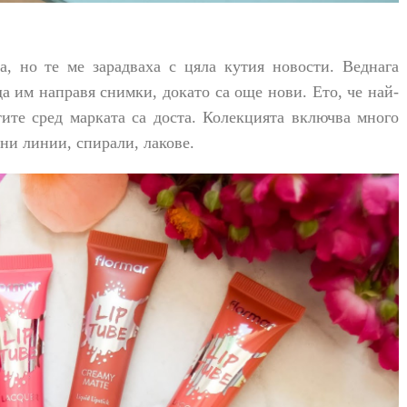
, но те ме зарадваха с цяла кутия новости. Веднага
да им направя снимки, докато са още нови. Ето, че най-
ите сред марката са доста. Колекцията включва много
ни линии, спирали, лакове.