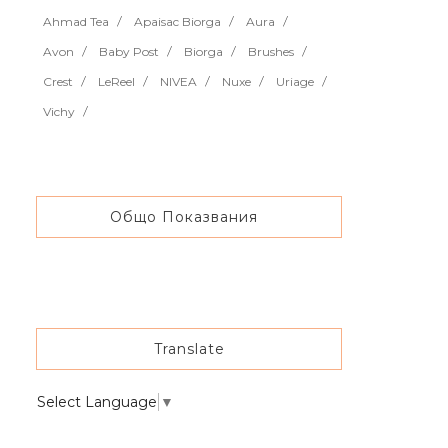
Ahmad Tea
Apaisac Biorga
Aura
Avon
Baby Post
Biorga
Brushes
Crest
LeReel
NIVEA
Nuxe
Uriage
Vichy
Общо Показвания
Translate
Select Language
▼