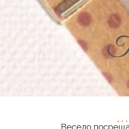
Th
Весело посрещан