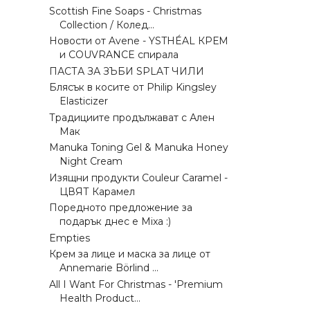
Scottish Fine Soaps - Christmas
Collection / Колед...
Новости от Avene - YSTHÉAL КРЕМ
и COUVRANCE спирала
ПАСТА ЗА ЗЪБИ SPLAT ЧИЛИ
Блясък в косите от Philip Kingsley
Elasticizer
Традициите продължават с Ален
Мак
Manuka Toning Gel & Manuka Honey
Night Cream
Изящни продукти Couleur Caramel -
ЦВЯТ Карамел
Поредното предложение за
подарък днес е Mixa :)
Empties
Крем за лице и маска за лице от
Annemarie Börlind ...
All I Want For Christmas - 'Premium
Health Product...