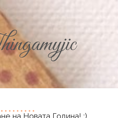
ingamyjic
е на Новата Година! :)