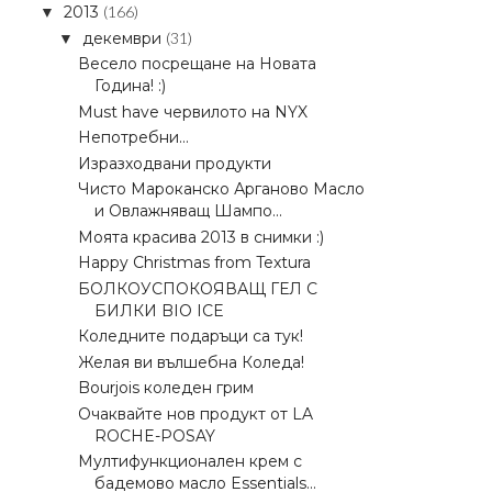
2013
(166)
▼
декември
(31)
▼
Весело посрещане на Новата
Година! :)
Must have червилото на NYX
Непотребни...
Изразходвани продукти
Чисто Мароканско Арганово Масло
и Овлажняващ Шампо...
Моята красива 2013 в снимки :)
Happy Christmas from Textura
БОЛКОУСПОКОЯВАЩ ГЕЛ С
БИЛКИ BIO ICE
Коледните подаръци са тук!
Желая ви вълшебна Коледа!
Bourjois коледен грим
Очаквайте нов продукт от LA
ROCHE-POSAY
Мултифункционален крем с
бадемово масло Essentials...