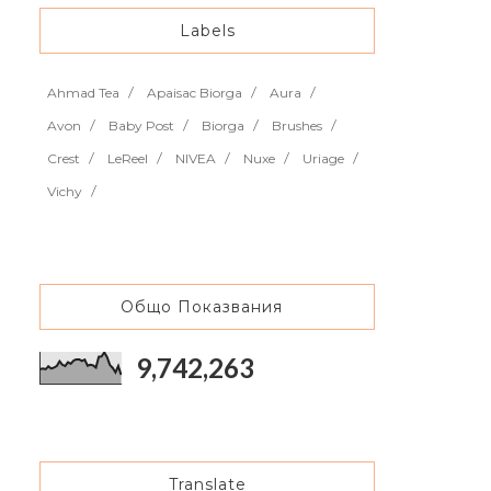
Labels
Ahmad Tea
Apaisac Biorga
Aura
Avon
Baby Post
Biorga
Brushes
Crest
LeReel
NIVEA
Nuxe
Uriage
Vichy
Общо Показвания
9,742,263
Translate