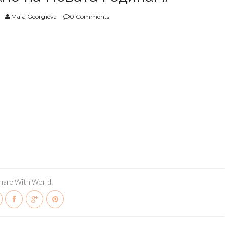
Maia Georgieva
0 Comments
hare With World: