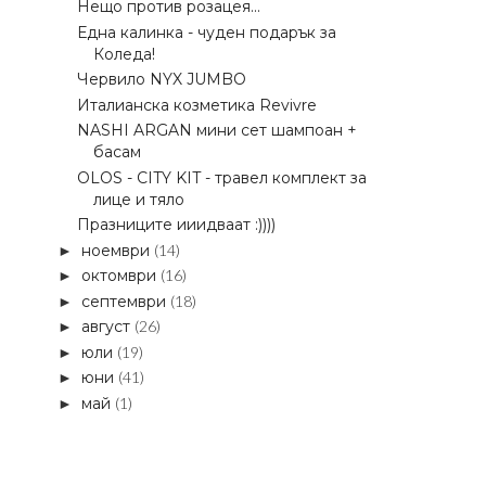
Нещо против розацея...
Една калинка - чуден подарък за
Коледа!
Червило NYX JUMBO
Италианска козметика Revivre
NASHI ARGAN мини сет шампоан +
басам
OLOS - CITY KIT - травел комплект за
лице и тяло
Празниците ииидваат :))))
ноември
(14)
►
октомври
(16)
►
септември
(18)
►
август
(26)
►
юли
(19)
►
юни
(41)
►
май
(1)
►