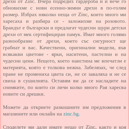
дрехи от Zinc. Вчера подредих гардероба й и вече го
обновихме с нови есенно-зимни дрехи в по-голям
размер. Избрах няколко неща от Zinc, които много ми
харесаха и разбира се - заложихме на розовото.
Брандът е български и предлагат чудесни щури детски
дрехи от мек сертифициран памук. Имат много голямо
разнообразие от дрехи, които със сигурност ще
грабнат и вас. Качествени, оригинални модели, във
всякакви цветове - ярки, наситени, пастелни и на
чудесни цени. Нещото, което наистина ме впечатли е
материята, която е толкова нежна. Забелязах, че след
пране не промениха цвета си, не се заваляха и не се
свиха в сушилнята. Оставям ви да се насладите на
снимките, по които си личи колко много Рая харесва
новите си дрешки.
Можете да откриете разкошните им предложения в
магазините или онлайн на
zinc.bg
.
Споделете ми дали имате нещо от Zinc, както и коя