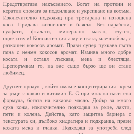
Предотвратява накъсването. Богат на протеин и
кератин спомага за подсилване и укрепване на косъма.
Изключително подходящ при третирана и изтощена
коса. Придава жизненост и блясък. Без парабени,
сулфати, фталати, минерално масло, глутен,
оцветители! Консистенцията му е гъста, млечнобяла, с
разкошен кокосов аромат. Прави супер пухкава гъста
пяна с нежен кокосов аромат. Измива много добре
косата и оставя лъскава, мека и блестяща.
Препоръчвам го, на вас също бързо ще ви стане
любимец.
Другият продукт, който имам е концентрираният крем
за ръце с какао и витамин Е. С оригинална наситена
формула, богата на какаово масло. Добър за много
суха кожа, изключително подходящ за ръце, лакти,
пети и колена. Действа, като защитна бариера с
текстурата си, дълбоко хидратира и подхранва, прави
кожата мека и гладка. Подходящ за употреба след