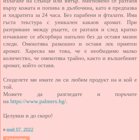
излагане на слънце или вятър. Мигновено се разтапя
върху кожата и попива в дълбочина, като я предпазва
и хидратита за 24 часа. Без парабени и фталати. Има
гъста текстура с уникален какаов аромат. При
разтриване между ръцете, се разтапя и след кратко
изчакване се абсорбира напълно без да оставя мазни
следи. Омекотява разкошно и оставя лек приятен
аромат. Харесва ми това, че е необходимо малко
количество, че омекотява трайно, както и вълшебният
аромат, който оставя.
Споделете ми имате ли си любим продукт на и кой е
той.
Можете да разгледате и поръчате
на
https://www.palmers.bg/
.
Целувки и до скоро!
в
май 07, 2022
Споделяне