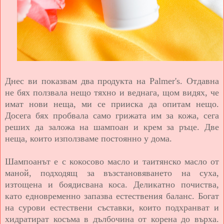
Днес ви показвам два продукта на Palmer's. Отдавна
не бях ползвала нещо тяхно и веднага, щом видях, че
имат нови неща, ми се прииска да опитам нещо.
Досега бях пробвала само грижата им за кожа, сега
реших да заложа на шампоан и крем за ръце. Две
неща, които използваме постоянно у дома.
Шампоанът е с кокосово масло и таитянско масло от
маной, подходящ за възстановяването на суха,
изтощена и боядисвана коса. Деликатно почиства,
като едновременно запазва естествения баланс. Богат
на сурови естествени съставки, които подхранват и
хидратират косъма в дълбочина от корена до върха.