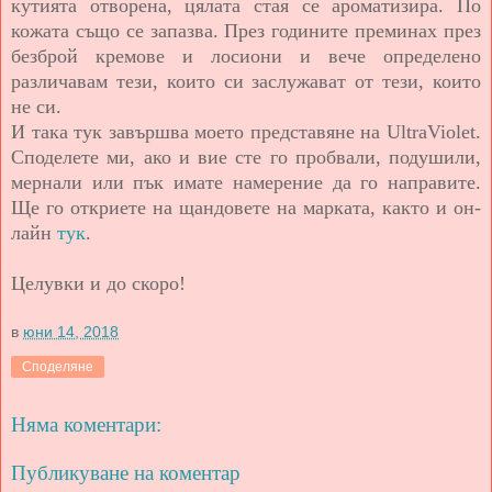
кутията отворена, цялата стая се ароматизира. По
кожата също се запазва.
През годините п
реминах през
безброй кремове и лосиони и вече определено
различавам тези, които си заслужават от тези, които
не си.
И така тук завършва моето представяне на UltraViolet.
Споделете ми, ако и вие сте го пробвали, подушили,
мернали или пък имате намерение да го направите.
Ще го откриете на щандовете на марката, както и он-
лайн
тук
.
Целувки и до скоро!
в
юни 14, 2018
Споделяне
Няма коментари:
Публикуване на коментар