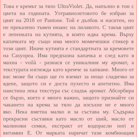
Това е кремът за тяло UltraViolet. Да, напълно в тон с
цвета на годината. Ултравиолетовото бе избран за
цвят на 2018 от Pantone. Той е дълбок и наситен, но
не прекалено тъмен нюанс на лилавото. С такъв цвят
е лепенката на кутията, в която идва крема. Върху
капачката му също има много момичешки стикер в
този цвят. Иначе кутията е стандартната за кремовете
на Casyopea. Има предпазна капачка и след като я
махна - voilà - разнася се уникалния му аромат, а
текстурата изглежда като кремче за хапване. Много от
вас може би също ще го вземат за нещо сладичко за
ядене, защото си е доста пухесто и апетитно. И
ма
наистина лека текстура със сладък аромат. Абсорбира
се бързо, което е много важно, защото признайте си
чакането на крема за тяло да изсъхне не е много
яко.
Нека вметна малко и за състава му. Съдържа
прекрасни съставки като масло от ший, масло от
малинови семки, екстракт от водорасли nori и
витамин Е. От марката наричат тази комбинация