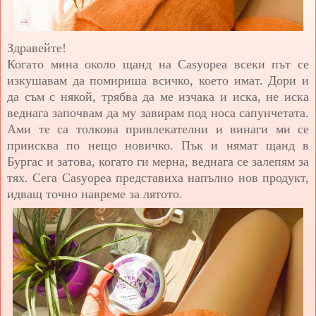
Здравейте!
Когато мина около щанд на Casyopea всеки път се
изкушавам да помириша всичко, което имат. Дори и
да съм с някой, трябва да ме изчака и иска, не иска
веднага започвам да му завирам под носа сапунчетата.
Ами те са толкова привлекателни и винаги ми се
приисква по нещо новичко. Пък и нямат щанд в
Бургас и затова, когато ги мерна, веднага се залепям за
тях. Сега Casyopea представиха напълно нов продукт,
идващ точно навреме за лятото.