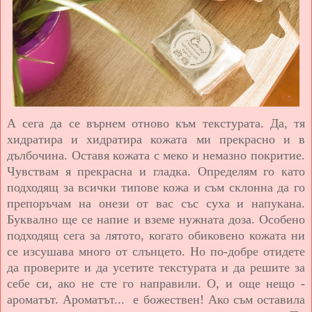
А сега да се върнем отново към текстурата. Да, тя
хидратира и хидратира кожата ми прекрасно и в
дълбочина. Оставя кожата с меко и немазно покритие.
Чувствам я прекрасна и гладка. Определям го като
подходящ за всички типове кожа и съм склонна да го
препоръчам на онези от вас със суха и напукана.
Буквално ще се напие и вземе нужната доза. Особено
подходящ сега за лятото, когато обиковено кожата ни
се изсушава много от слънцето. Но по-добре отидете
да проверите и да усетите текстурата и да решите за
себе си, ако не сте го направили. О, и още нещо -
ароматът.
Ароматът... е божествен!
Ако съм оставила