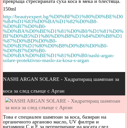
превръща стресираната суха коса в мека и блестяща.
150ml
http://beautyexpert.bg/%D0%BF%D1%80%D0%BE%D0
%B4%D1%83%D0%BA%D1%82%D0%B8-
%D0%B7%D0%B0-
%D0%BA%D0%BE%D1%81%D0%B0/%D1%81%D0%
BF%D0%B5%D1%86%D0%B8%D1%84%D0%B8%D1
%87%D0%BD%D0%B0-
%D0%B3%D1%80%D0%B8%D0%B6%D0%B0-
%D0%B7%D0%B0-
%D0%BA%D0%BE%D1%81%D0%B0/nashi-argan-
solare-protektivno-maslo-za-kosa-s-argan
NASHI ARGAN SOLARE - Хидратиращ шампоан за
коса за след слънце с Арган
Това е специален шампоан за коса, базиран на
органичното арганово масло,
UV
филтри и
витамини
C
и
E
за регенериране на косата след