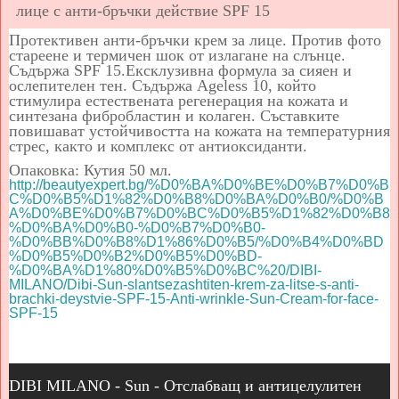
Протективен анти-бръчки крем за лице. Против фото
стареене и термичен шок от излагане на слънце.
Съдържа
SPF
15
.
Ексклузивна формула за сияен и
ослепителен тен. Съдържа
Ageless
10, който
стимулира естествената регенерация на кожата и
синтезана фибробластин и колаген. Съставките
повишават устойчивостта на кожата на температурния
стрес, както и комплекс от антиоксиданти.
Опаковка: Кутия 50 мл.
http://beautyexpert.bg/%D0%BA%D0%BE%D0%B7%D0%B
C%D0%B5%D1%82%D0%B8%D0%BA%D0%B0/%D0%B
A%D0%BE%D0%B7%D0%BC%D0%B5%D1%82%D0%B8
%D0%BA%D0%B0-%D0%B7%D0%B0-
%D0%BB%D0%B8%D1%86%D0%B5/%D0%B4%D0%BD
%D0%B5%D0%B2%D0%B5%D0%BD-
%D0%BA%D1%80%D0%B5%D0%BC%20/DIBI-
MILANO/Dibi-Sun-slantsezashtiten-krem-za-litse-s-anti-
brachki-deystvie-SPF-15-Anti-wrinkle-Sun-Cream-for-face-
SPF-15
DIBI MILANO - Sun - Отслабващ и антицелулитен