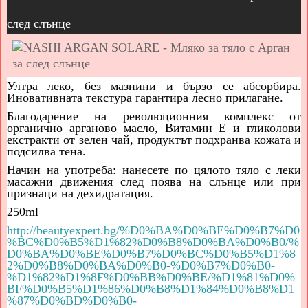
след слънце
Ултра леко, без мазнини и бързо се абсорбира.
Иновативната текстура гарантира лесно прилагане.
Благодарение на революционния комплекс от
органично арганово масло, Витамин Е и гликолови
екстракти от зелен чай, продуктът подхранва кожата и
подсилва тена.
Начин на употреба: нанесете по цялото тяло с леки
масажни движения след поява на слънце или при
признаци на дехидратация.
250ml
http://beautyexpert.bg/%D0%BA%D0%BE%D0%B7%D0
%BC%D0%B5%D1%82%D0%B8%D0%BA%D0%B0/%
D0%BA%D0%BE%D0%B7%D0%BC%D0%B5%D1%8
2%D0%B8%D0%BA%D0%B0-%D0%B7%D0%B0-
%D1%82%D1%8F%D0%BB%D0%BE/%D1%81%D0%
BF%D0%B5%D1%86%D0%B8%D1%84%D0%B8%D1
%87%D0%BD%D0%B0-