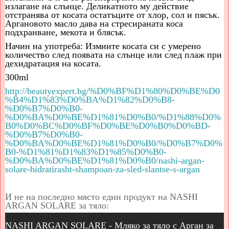
излагане на слънце. Деликатното му действие
отстранява от косата остатъците от хлор, сол и пясък.
Аргановото масло дава на стресираната коса
подхранване, мекота и блясък.
Начин на употреба: Измиите косата си с умерено
количество след появата на слънце или след плаж при
дехидратация на косата.
300ml
http://beautyexpert.bg/%D0%BF%D1%80%D0%BE%D0
%B4%D1%83%D0%BA%D1%82%D0%B8-
%D0%B7%D0%B0-
%D0%BA%D0%BE%D1%81%D0%B0/%D1%88%D0%
B0%D0%BC%D0%BF%D0%BE%D0%B0%D0%BD-
%D0%B7%D0%B0-
%D0%BA%D0%BE%D1%81%D0%B0/%D0%B7%D0%
B0-%D1%81%D1%83%D1%85%D0%B0-
%D0%BA%D0%BE%D1%81%D0%B0/nashi-argan-
solare-hidratirasht-shampoan-za-sled-slantse-s-argan
И не на последно място един продукт на NASHI
ARGAN SOLARE за тяло:
NASHI ARGAN SOLARE - Мляко за тяло с Арган за