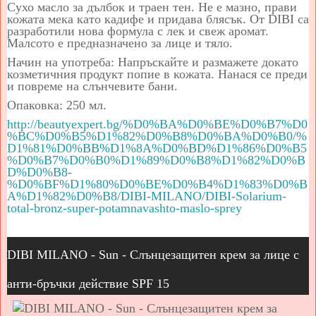
Сухо масло за дълбок и траен тен. Не е мазно, прави
кожата мека като кадифе и придава блясък. От DIBI са
разработили нова формула с лек и свеж аромат.
Малсото е предназначено за лице и тяло.
Начин на употреба: Напръскайте и размажете докато
козметичния продукт попие в кожата. Нанася се преди
и повреме на слънчевите бани.
Опаковка: 250 мл.
http://beautyexpert.bg/%D0%BA%D0%BE%D0%B7%D0
%BC%D0%B5%D1%82%D0%B8%D0%BA%D0%B0/%
D1%81%D0%BB%D1%8A%D0%BD%D1%86%D0%B5
%D0%B7%D0%B0%D1%89%D0%B8%D1%82%D0%B
D%D0%B8-
%D0%BF%D1%80%D0%BE%D0%B4%D1%83%D0%B
A%D1%82%D0%B8/DIBI-MILANO/DIBI-Solarium-
total-bronz-super-potamnavashto-maslo-sprey
DIBI MILANO - Sun - Слънцезащитен крем за лице с
анти-бръчки действие SPF 15