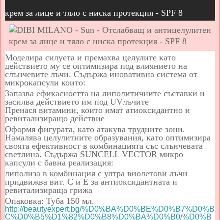
крем за лице и тяло с ниска протекция - SPF 8
Моделира силуета и премахва целулите като
действието му се оптимизира под влиянието на
слънчевите лъчи. Съдържа иновативна система от
микрокапсули които:
Запазва ефикасността на липолитичните съставки и
засилва действието им под
UV
лъчите
Пренася витамини, които имат атиоксидантно и
ревитализиращо действие
Оформя фигурата, като атакува трудните зони.
Намалява целулитните образувания, като оптимизира
своята ефективност в комбинацията със слънчевата
светлина. Съдържа SUNCELL VECTOR микро
капсули с бавна реализация:
липолиза в комбинация с ултра виолетови лъчи
придвижва вит. С и Е за антиоксидантната и
ревитализираща грижа
Опаковка: Туба 150 мл.
http://beautyexpert.bg/%D0%BA%D0%BE%D0%B7%D0%B
C%D0%B5%D1%82%D0%B8%D0%BA%D0%B0/%D0%B