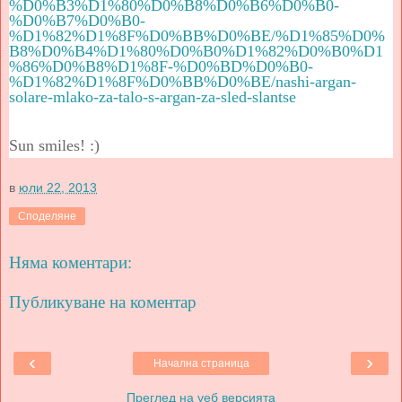
%D0%B3%D1%80%D0%B8%D0%B6%D0%B0-
%D0%B7%D0%B0-
%D1%82%D1%8F%D0%BB%D0%BE/%D1%85%D0%
B8%D0%B4%D1%80%D0%B0%D1%82%D0%B0%D1
%86%D0%B8%D1%8F-%D0%BD%D0%B0-
%D1%82%D1%8F%D0%BB%D0%BE/nashi-argan-
solare-mlako-za-talo-s-argan-za-sled-slantse
Sun smiles! :)
в
юли 22, 2013
Споделяне
Няма коментари:
Публикуване на коментар
‹
›
Начална страница
Преглед на уеб версията