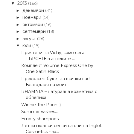
2013
(166)
▼
декември
(31)
►
ноември
(14)
►
октомври
(16)
►
септември
(18)
►
август
(26)
►
юли
(19)
▼
Приятели на Vichy, само сега
ТЪРСЕТЕ в аптеките ...
Комплект Volume Express One by
One Satin Black
Прекрасен букет за всички вас!
Благодаря на моит...
RHAMNIA – натурална козметика с
облепиха
Winnie The Pooh :)
Summer wishes...
Empty shampoos
Летни нюанси сенки са очи на Inglot
Cosmetics - за...