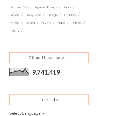
Ahmad Tea
Apaisac Biorga
Aura
Avon
Baby Post
Biorga
Brushes
Crest
LeReel
NIVEA
Nuxe
Uriage
Vichy
Общо Показвания
9,741,419
Translate
Select Language
▼