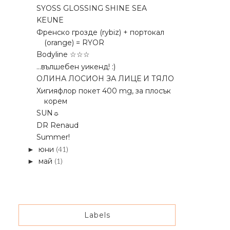
SYOSS GLOSSING SHINE SEA
KEUNE
Френско грозде (rybiz) + портокал
(orange) = RYOR
Bodyline ☆☆☆
...вълшебен уикенд! :)
ОЛИНА ЛОСИОН ЗА ЛИЦЕ И ТЯЛО
Хигияфлор покет 400 mg, за плосък
корем
SUN☼
DR Renaud
Summer!
юни
(41)
►
май
(1)
►
Labels