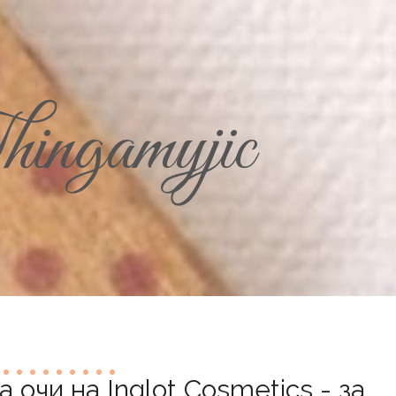
ingamyjic
 очи на Inglot Cosmetics - за