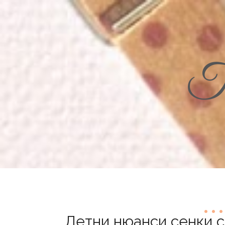
Th
Летни нюанси сенки са