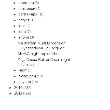
ноември
(5)
►
октомври
(9)
►
септември
(10)
►
август
(18)
►
юли
(2)
►
юни
(7)
►
април
(3)
▼
Manhattan Multi Dimension
Eyeshadow&Lip Lacquer
AHAVA night replenisher
Ziaja Cocoa Butter Cream light
formula
март
(1)
►
февруари
(18)
►
януари
(16)
►
2014
(232)
►
2013
(166)
►