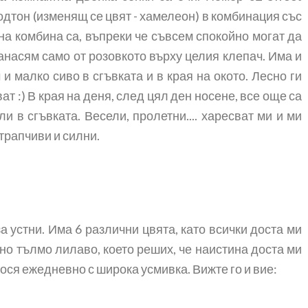
подтон (изменящ се цвят - хамелеон) в комбинация със
на комбина са, въпреки че съвсем спокойно могат да
нанасям само от розовкото върху целия клепач. Има и
 и малко сиво в сгъвката и в края на окото. Лесно ги
ат :) В края на деня, след цял ден носене, все още са
и в сгъвката. Весели, пролетни.... харесват ми и ми
трапчиви и силни.
а устни. Има 6 различни цвята, като всички доста ми
но тълмо лилаво, което реших, че наистина доста ми
 нося ежедневно с широка усмивка. Вижте го и вие: