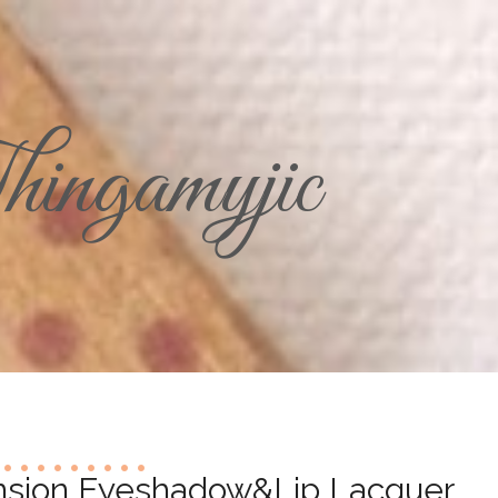
ingamyjic
nsion Eyeshadow&Lip Lacquer