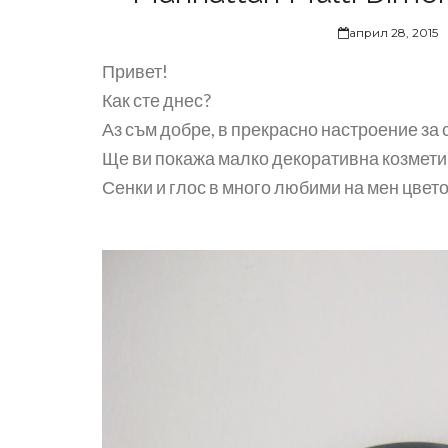
април 28, 2015
Привет!
Как сте днес?
Аз съм добре, в прекрасно настроение за
Ще ви покажа малко декоративна козметик
Сенки и глос в много любими на мен цвет