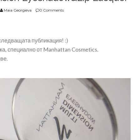
Maia Georgieva
0 Comments
 следващата публикация! :)
а, специално от Manhattan Cosmetics.
ове.