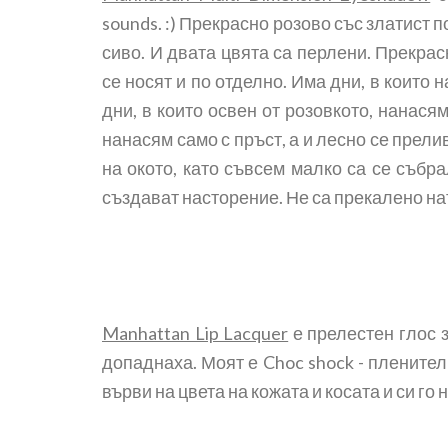
sounds. :) Прекрасно розово със златист 
сиво. И двата цвята са перлени. Прекрас
се носят и по отделно. Има дни, в които 
дни, в които освен от розовкото, нанасям
нанасям само с пръст, а и лесно се прелив
на окото, като съвсем малко са се събрал
създават насторение. Не са прекалено на
Manhattan Lip Lacquer
е прелестен глос з
допаднаха. Моят е Choc shock - пленител
върви на цвета на кожата и косата и си го