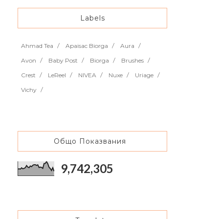
Labels
Ahmad Tea
Apaisac Biorga
Aura
Avon
Baby Post
Biorga
Brushes
Crest
LeReel
NIVEA
Nuxe
Uriage
Vichy
Общо Показвания
9,742,305