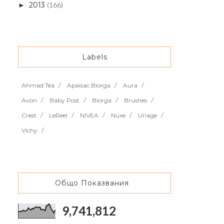
2013
(166)
►
Labels
Ahmad Tea
Apaisac Biorga
Aura
Avon
Baby Post
Biorga
Brushes
Crest
LeReel
NIVEA
Nuxe
Uriage
Vichy
Общо Показвания
9,741,812