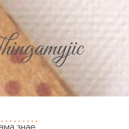
ingamyjic
ама знае