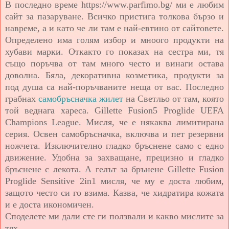
В последно време https://www.parfimo.bg/ ми е любим
сайт за пазаруване. Всичко пристига толкова бързо и
навреме, а и като че ли там е най-евтино от сайтовете.
Определено има голям избор и мноого продукти на
хубави марки. Откакто го показах на сестра ми, тя
също поръчва от там много често и винаги остава
доволна. Бяла, декоративна козметика, продукти за
под душа са най-поръчваните неща от вас. Последно
грабнах
самобръсначка жилет
на Светльо от там, която
той веднага хареса. Gillette Fusion5 Proglide UEFA
Champions League. Мисля, че е някаква лимитирана
серия. Освен самобръсначка, включва и пет резервни
ножчета. Изключително гладко бръснене само с едно
движение. Удобна за захващане, прецизно и гладко
бръснене с лекота. А гелът за брънене Gillette Fusion
Proglide Sensitive 2in1 мисля, че му е доста любим,
защото често си го взима. Казва, че хидратира кожата
и е доста икономичен.
Споделете ми дали сте ги ползвали и какво мислите за
тях.