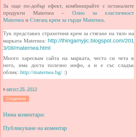
За още по-добър ефект, комбинирайте с останалите
продукти Maternea –
Олио за еластичност
Maternea
и
Стягащ крем за гърди Maternea
.
Тук представих страхотния крем за стягане на тяло на
марката
Maternea
:
http://thingamyjic.blogspot.com/201
3/08/maternea.html
Много харесвам сайта на марката, често си чета в
него, има доста полезно инфо, а и е със сладък
облик:
http://maternea.bg/
:)
в
август 25, 2013
Споделяне
Няма коментари:
Публикуване на коментар