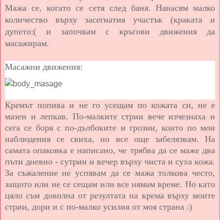
Мажа се, когато се сетя след баня. Нанасям малко
количество върху засегнатия участък (краката и
дупето:( и започвам с кръгови движения да
масажирам.
Масажни движения:
Кремът попива и не го усещам по кожата си, не е
мазен и лепкав. По-малките стрии вече изчезнаха и
сега се боря с по-дълбоките и грозни, които по мои
наблюдения се свиха, но все още забелязвам. На
самата опаковка е написано, че трябва да се маже два
пъти дневно - сутрин и вечер върху чиста и суха кожа.
За съжаление не успявам да се мажа толкова често,
защото или не се сещам или все нямам време. Но като
цяло съм доволна от резултата на крема върху моите
стрии, дори и с по-малко усилия от моя страна :)