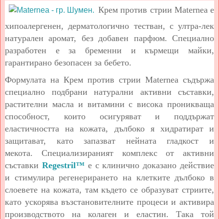
Крем против стрии Maternea е
хипоалергенен, дерматологично тестван, с ултра-лек
натурален аромат, без добавен парфюм. Специално
разработен е за бременни и кърмещи майки,
гарантирано безопасен за бебето.
Формулата на Крем против стрии Maternea съдържа
специално подбрани натурални активни съставки,
растителни масла и витамини с висока проникваща
способност, които осигуряват и поддържат
еластичността на кожата, дълбоко я хидратират и
защитават, като запазват нейната гладкост и
мекота.
Специализираният комплекс от активни
съставки
Regestril™
е с клинично доказано действие
и стимулира регенерирането на клетките дълбоко в
слоевете на кожата, там където се образуват стриите,
като ускорява възстановителните процеси и активира
производството на колаген и еластин. Така той