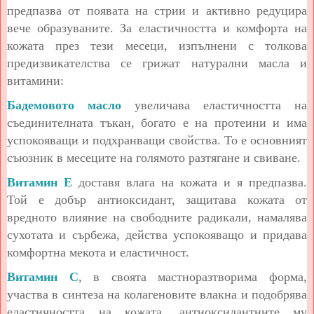
предпазва от появата на стрии и активно редуцира
вече образуваните. За еластичността и комфорта на
кожата през тези месеци, изпълнени с толкова
предизвикателства се грижат натурални масла и
витамини:
Бадемовото масло
увеличава еластичността на
съединителната тъкан, богато е на протеини и има
успокояващи и подхранващи свойства. То е основният
съюзник в месеците на голямото разтягане и свиване.
Витамин E
доставя влага на кожата и я предпазва.
Той е добър антиоксидант, защитава кожата от
вредното влияние на свободните радикали, намалява
сухотата и сърбежа, действа успокояващо и придава
комфортна мекота и еластичност.
Витамин С
, в своята мастноразтворима форма,
участва в синтеза на колагеновите влакна и подобрява
еластичността на кожата, антиоксидантните му