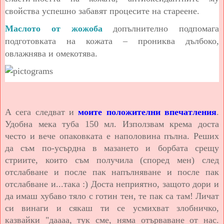
свойства успешно забавят процесите на стареене.
Маслото от жожоба
допълнително подпомага
подготовката на кожата – прониква дълбоко,
овлажнява и омекотява.
А сега следват и
моите
положителни впечатления
.
Удобна мека туба 150 мл. Използвам крема доста
често и вече опаковката е наполовина пълна. Реших
да съм по-усърдна в мазането и борбата срещу
стриите, които съм получила (според мен) след
отслабване и после пак напълняване и после пак
отслабване и...така :) Доста неприятно, защото дори и
да имаш хубаво тяло с готин тен, те пак са там! Личат
си винаги и сякаш ти се усмихват злобничко,
казвайки "даааа, тук сме, няма отърваване от нас.