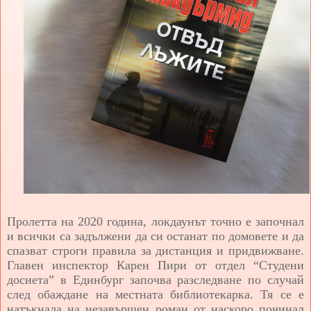
Пролетта на 2020 година, локдаунът точно е започнал
и всички са задължени да си останат по домовете и да
спазват строги правила за дистанция и придвижване.
Главен инспектор Карен Пири от отдел “Студени
досиета” в Единбург започва разследване по случай
след обаждане на местната библиотекарка. Тя се е
натъкнала на незавършен роман от наскоро починал