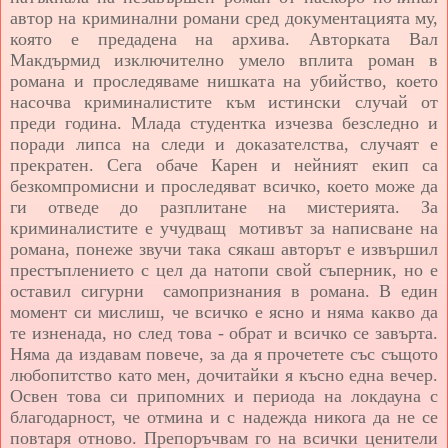
автор на криминални романи сред документацията му,
която е предадена на архива. Авторката Вал
Макдърмид изключително умело вплита роман в
романа и проследяваме нишката на убийство, което
насочва криминалистите към истински случай от
преди година. Млада студентка изчезва безследно и
поради липса на следи и доказателства, случаят е
прекратен. Сега обаче Карен и нейният екип са
безкомпромисни и проследяват всичко, което може да
ги отведе до разплитане на мистерията. За
криминалистите е учудващ мотивът за написване на
романа, понеже звучи така сякаш авторът е извършил
престъплението с цел да натопи свой съперник, но е
оставил сигурни самопризнания в романа. В един
момент си мислиш, че всичко е ясно и няма какво да
те изненада, но след това - обрат и всичко се завърта.
Няма да издавам повече, за да я прочетете със същото
любопитство като мен, дочитайки я късно една вечер.
Освен това си припомних и периода на локдауна с
благодарност, че отмина и с надежда никога да не се
повтаря отново. Препоръчвам го на всички ценители